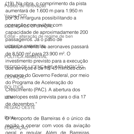
(19). Na obra, o comprimento da pista 
Pedido de renovação
aumentará de 1.600 m para 1.950 m 
Vagas PCD
por 30 m largura possibilitando a 
operação com aviões com 
LICENÇA DE OPERAÇÃO
capacidade de aproximadamente 200 
Edital - alteração de regime de ben
passageiros. Já o pátio de 
estacionamento de aeronaves passará 
LICENÇA AMBIENTAL
de 8.500 m² para 23.900 m². O 
POLÍTICA AMBIENTAL
investimento previsto para a execução 
PEDIDO DE LICENÇA DE IMPLANTAÇÃO
dos serviços é de R$ 45 milhões com 
recursos do Governo Federal, por meio 
LICITAÇÃO
do Programa de Aceleração do 
POLÍTICA
Crescimento (PAC). A abertura dos 
envelopes está prevista para o dia 17 
LEM
de dezembro.“
REGIÃO OESTE
Bahia
O Aeroporto de Barreiras é o único da 
região a operar com voos da aviação 
EDUCAÇÃO
geral e regular. Além de Barreiras, 