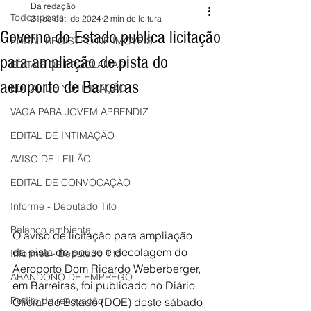
Da redação
Todos posts
21 de out. de 2024
2 min de leitura
Governo do Estado publica licitação
EDITAL REGISTRO DE IMÓVEIS
para ampliação de pista do
EDITAIS DE PROCLAMAS
aeroporto de Barreiras
EDITAL DE NOTIFICAÇÃO
VAGA PARA JOVEM APRENDIZ
EDITAL DE INTIMAÇÃO
AVISO DE LEILÃO
EDITAL DE CONVOCAÇÃO
Informe - Deputado Tito
Balanço ambiental
O aviso de licitação para ampliação 
da pista de pouso e decolagem do 
Informes - Deputado Tito
Aeroporto Dom Ricardo Weberberger, 
ABANDONO DE EMPREGO
em Barreiras, foi publicado no Diário 
Pedito de renovação
Oficial do Estado (DOE) deste sábado 