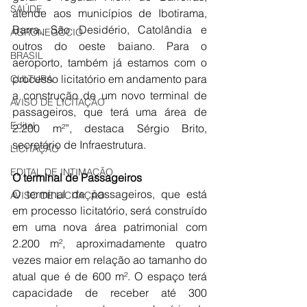
SAÚDE
atende aos municípios de Ibotirama, 
Barra, São Desidério, Catolândia e 
AGRONEGÓCIO
outros do oeste baiano. Para o 
BRASIL
aeroporto, também já estamos com o 
processo licitatório em andamento para 
CULTURA
a construção de um novo terminal de 
AVISO DE LICITAÇÃO
passageiros, que terá uma área de 
Edital
2.200 m²”, destaca Sérgio Brito, 
secretário de Infraestrutura.
LICITAÇÃO
EDITAL DE INTIMAÇÃO
O terminal de Passageiros 
O terminal de passageiros, que está 
AVISO DE LICITAÇÃO
em processo licitatório, será construído 
em uma nova área patrimonial com 
2.200 m², aproximadamente quatro 
vezes maior em relação ao tamanho do 
atual que é de 600 m². O espaço terá 
capacidade de receber até 300 