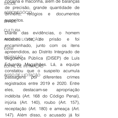
cocaína e maconha, além de balanças 
SAÚDE
de precisão, grande quantidade de 
AGRONEGÓCIO
dinheiro, relógios e documentos 
suspeitos.
BRASIL
CULTURA
Diante das evidências, o homem 
recebeu voz de prisão e foi 
AVISO DE LICITAÇÃO
encaminhado, junto com os itens 
Edital
apreendidos, ao Distrito Integrado de 
LICITAÇÃO
Segurança Pública (DISEP) de Luís 
Eduardo Magalhães. Lá, a equipe 
EDITAL DE INTIMAÇÃO
constatou que o suspeito acumula 
AVISO DE LICITAÇÃO
passagens por diferentes crimes 
registrados entre 2019 e 2020. Entre 
eles, destacam-se apropriação 
indébita (Art. 168 do Código Penal), 
injúria (Art. 140), roubo (Art. 157), 
receptação (Art. 180) e ameaça (Art. 
147). Além disso, o acusado já foi 