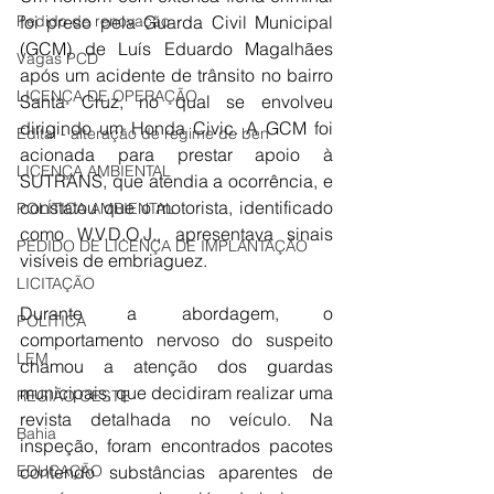
Pedido de renovação
foi preso pela Guarda Civil Municipal 
(GCM) de Luís Eduardo Magalhães 
Vagas PCD
após um acidente de trânsito no bairro 
LICENÇA DE OPERAÇÃO
Santa Cruz, no qual se envolveu 
dirigindo um Honda Civic. A GCM foi 
Edital - alteração de regime de ben
acionada para prestar apoio à 
LICENÇA AMBIENTAL
SUTRANS, que atendia a ocorrência, e 
constatou que o motorista, identificado 
POLÍTICA AMBIENTAL
como W.V.D.O.J., apresentava sinais 
PEDIDO DE LICENÇA DE IMPLANTAÇÃO
visíveis de embriaguez.
LICITAÇÃO
Durante a abordagem, o 
POLÍTICA
comportamento nervoso do suspeito 
LEM
chamou a atenção dos guardas 
municipais, que decidiram realizar uma 
REGIÃO OESTE
revista detalhada no veículo. Na 
Bahia
inspeção, foram encontrados pacotes 
EDUCAÇÃO
contendo substâncias aparentes de 