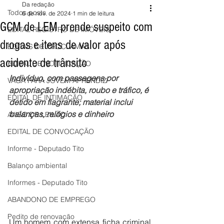
Da redação
Todos posts
6 de nov. de 2024
1 min de leitura
GCM de LEM prende suspeito com
EDITAL REGISTRO DE IMÓVEIS
drogas e itens de valor após
EDITAIS DE PROCLAMAS
acidente de trânsito
EDITAL DE NOTIFICAÇÃO
Indivíduo, com passagens por 
VAGA PARA JOVEM APRENDIZ
apropriação indébita, roubo e tráfico, é 
EDITAL DE INTIMAÇÃO
detido em flagrante; material inclui 
balanças, relógios e dinheiro
AVISO DE LEILÃO
EDITAL DE CONVOCAÇÃO
Informe - Deputado Tito
Balanço ambiental
Informes - Deputado Tito
ABANDONO DE EMPREGO
Pedito de renovação
Um homem com extensa ficha criminal 