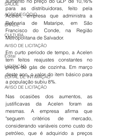
aumento no preço do GLP de 10,16% 
SAÚDE
para as distribuidoras, feito pela 
AGRONEGÓCIO
Acelen, empresa que administra a 
Refinaria de Mataripe, em São 
BRASIL
Francisco do Conde, na Região 
CULTURA
Metropolitana de Salvador.
AVISO DE LICITAÇÃO
Em curto período de tempo, a Acelen 
Edital
tem feitos reajustes constantes no 
LICITAÇÃO
preço do gás de cozinha. Em março 
deste ano, o valor do item básico para 
EDITAL DE INTIMAÇÃO
a população subiu 8%.
AVISO DE LICITAÇÃO
Nas ocasiões dos aumentos, as 
justificavas da Acelen foram as 
mesmas. A empresa afirma que 
"seguem critérios de mercado, 
considerando variáveis como custo do 
petróleo, que é adquirido a preços 