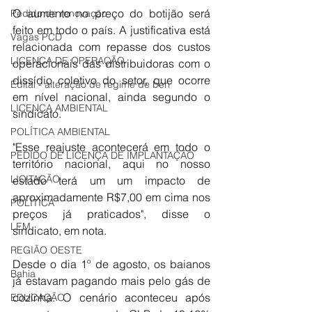
O aumento no preço do botijão será 
Pedido de renovação
feito em todo o país. A justificativa está 
Vagas PCD
relacionada com repasse dos custos 
LICENÇA DE OPERAÇÃO
operacionais das distribuidoras com o 
dissídio coletivo do setor, que ocorre 
Edital - alteração de regime de ben
em nível nacional, ainda segundo o 
LICENÇA AMBIENTAL
sindicato.
POLÍTICA AMBIENTAL
"Esse reajuste acontecerá em todo o 
PEDIDO DE LICENÇA DE IMPLANTAÇÃO
território nacional, aqui no nosso 
LICITAÇÃO
estado terá um um impacto de 
aproximadamente R$7,00 em cima nos 
POLÍTICA
preços já praticados", disse o 
LEM
sindicato, em nota.
REGIÃO OESTE
Desde o dia 1º de agosto, os baianos 
Bahia
já estavam pagando mais pelo gás de 
cozinha. O cenário aconteceu após 
EDUCAÇÃO