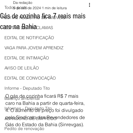
Da redação
Todos posts
5 de set. de 2024
1 min de leitura
Gás de cozinha fica 7 reais mais
EDITAL REGISTRO DE IMÓVEIS
caro na Bahia
EDITAIS DE PROCLAMAS
EDITAL DE NOTIFICAÇÃO
VAGA PARA JOVEM APRENDIZ
EDITAL DE INTIMAÇÃO
AVISO DE LEILÃO
EDITAL DE CONVOCAÇÃO
Informe - Deputado Tito
O gás de cozinha ficará R$ 7 mais 
Balanço ambiental
caro na Bahia a partir de quarta-feira, 
Informes - Deputado Tito
4. O aumento de preço foi divulgado 
pelo Sindicato dos Revendedores de 
ABANDONO DE EMPREGO
Gás do Estado da Bahia (Sinrevgas).
Pedito de renovação