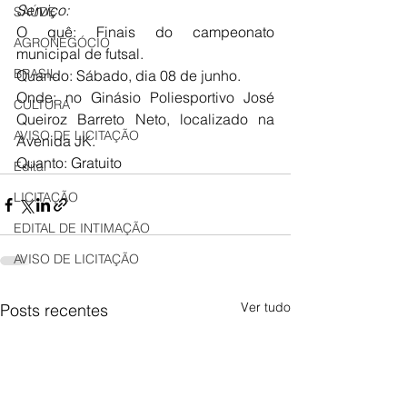
Serviço:
SAÚDE
O quê: Finais do campeonato 
AGRONEGÓCIO
municipal de futsal. 
BRASIL
Quando: Sábado, dia 08 de junho. 
Onde: no Ginásio Poliesportivo José 
CULTURA
Queiroz Barreto Neto, localizado na 
AVISO DE LICITAÇÃO
Avenida JK. 
Quanto: Gratuito
Edital
LICITAÇÃO
EDITAL DE INTIMAÇÃO
AVISO DE LICITAÇÃO
Ver tudo
Posts recentes