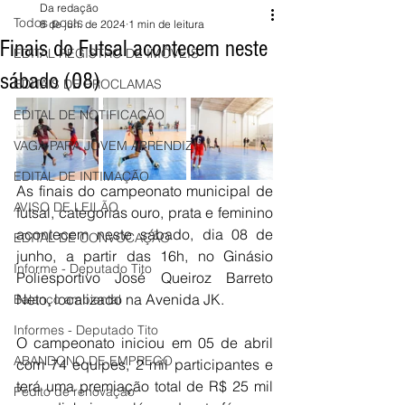
Da redação
Todos posts
8 de jun. de 2024
1 min de leitura
Finais do Futsal acontecem neste
EDITAL REGISTRO DE IMÓVEIS
sábado (08)
EDITAIS DE PROCLAMAS
EDITAL DE NOTIFICAÇÃO
VAGA PARA JOVEM APRENDIZ
EDITAL DE INTIMAÇÃO
As finais do campeonato municipal de 
AVISO DE LEILÃO
futsal, categorias ouro, prata e feminino 
acontecem neste sábado, dia 08 de 
EDITAL DE CONVOCAÇÃO
junho, a partir das 16h, no Ginásio 
Informe - Deputado Tito
Poliesportivo José Queiroz Barreto 
Neto, localizado na Avenida JK. 
Balanço ambiental
Informes - Deputado Tito
O campeonato iniciou em 05 de abril 
ABANDONO DE EMPREGO
com 74 equipes, 2 mil participantes e 
terá uma premiação total de R$ 25 mil 
Pedito de renovação