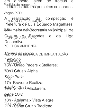
em dinheiro, além de troféus e 
Pedido de renovação
medalhas para os primeiros colocados. 
Vagas PCD
A realização da competição é 
LICENÇA DE OPERAÇÃO
Prefeitura de Luís Eduardo Magalhães, 
Edital - alteração de regime de ben
por meio da Secretaria Municipal de 
Cultura e Esportes e da Liga 
LICENÇA AMBIENTAL
Desportiva. 
POLÍTICA AMBIENTAL
Confira os jogos
PEDIDO DE LICENÇA DE IMPLANTAÇÃO
Feminino
LICITAÇÃO
16h - União Pacers x Stellares; 
20h - Céus x Alpha. 
POLÍTICA
Série Prata
LEM
17h- Bravus x Realiza;
REGIÃO OESTE
19h- Ville II x Maclarem. 
Série Ouro
Bahia
18h - Atalanta x Vista Alegre;
EDUCAÇÃO
21h - Santa Cruz x Tradição. 