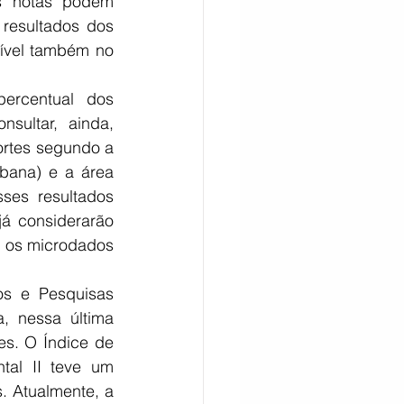
s notas podem 
resultados dos 
ível também no 
ercentual dos 
sultar, ainda, 
rtes segundo a 
rbana) e a área 
ses resultados 
á considerarão 
 os microdados 
s e Pesquisas 
 nessa última 
s. O Índice de 
al II teve um 
 Atualmente, a 