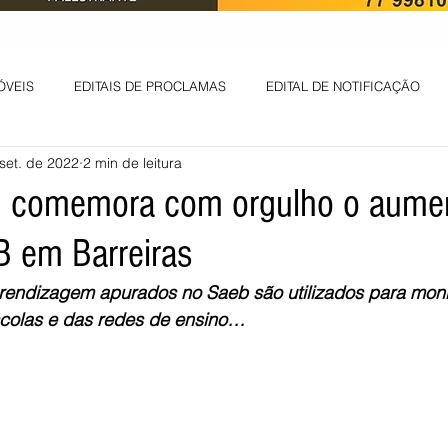
ÓVEIS
EDITAIS DE PROCLAMAS
EDITAL DE NOTIFICAÇÃO
set. de 2022
2 min de leitura
EDITAL DE INTIMAÇÃO
AVISO DE LEILÃO
EDITAL DE CONV
M comemora com orgulho o aume
B em Barreiras
 ambiental
Informes - Deputado Tito
ABANDONO DE EMPREGO
rendizagem apurados no Saeb são utilizados para monit
olas e das redes de ensino…
D
LICENÇA DE OPERAÇÃO
Edital - alteração de regime de ben
 DE LICENÇA DE IMPLANTAÇÃO
LICITAÇÃO
POLÍTICA
L