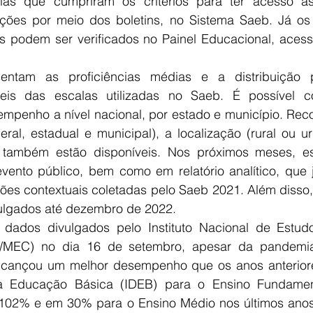
olas que cumpriram os critérios para ter acesso à
ções por meio dos boletins, no Sistema Saeb. Já os 
s podem ser verificados no Painel Educacional, acess
sentam as proficiências médias e a distribuição p
eis das escalas utilizadas no Saeb. É possível con
mpenho a nível nacional, por estado e município. Reco
eral, estadual e municipal), a localização (rural ou u
r) também estão disponíveis. Nos próximos meses, es
vento público, bem como em relatório analítico, que j
es contextuais coletadas pelo Saeb 2021. Além disso,
ulgados até dezembro de 2022.
ados divulgados pelo Instituto Nacional de Estudo
P/MEC) no dia 16 de setembro, apesar da pandemia,
alcançou um melhor desempenho que os anos anteriore
a Educação Básica (IDEB) para o Ensino Fundament
102% e em 30% para o Ensino Médio nos últimos anos.