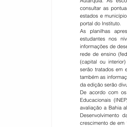
Autarquia. As esc
consultar as pontua
estados e município
portal do Instituto.
As planilhas apre
estudantes nos nív
informações de dese
rede de ensino (fed
(capital ou interio
serão tratados em e
também as informaçõ
da edição serão div
De acordo com os d
Educacionais (INE
avaliação a Bahia 
Desenvolvimento d
crescimento de em 