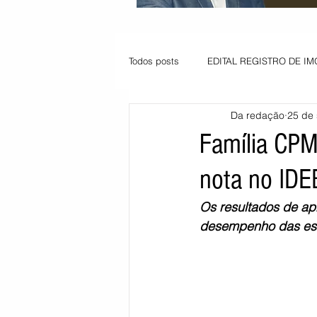
Todos posts
EDITAL REGISTRO DE IM
Da redação
25 de 
VAGA PARA JOVEM APRENDIZ
Família CP
nota no IDE
Informe - Deputado Tito
Balanço
Os resultados de ap
desempenho das esc
Pedido de renovação
Vagas PC
POLÍTICA AMBIENTAL
PEDIDO