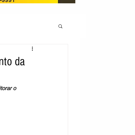
OCAÇÃO
nto da
Pedito de renovação
orar o 
LICENÇA AMBIENTAL
EM
REGIÃO OESTE