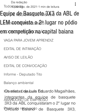
Da redação
Todos posts
10 de ago. de 2021
1 min de leitura
Equipe de Basquete 3X3 da ABL de
EDITAL REGISTRO DE IMÓVEIS
LEM conquista o 2º lugar no pódio
EDITAIS DE PROCLAMAS
em competição na capital baiana
EDITAL DE NOTIFICAÇÃO
VAGA PARA JOVEM APRENDIZ
EDITAL DE INTIMAÇÃO
AVISO DE LEILÃO
EDITAL DE CONVOCAÇÃO
Informe - Deputado Tito
Balanço ambiental
Os atletas de Luís Eduardo Magalhães, 
Informes - Deputado Tito
integrantes da equipe de basquete 
ABANDONO DE EMPREGO
3X3 da ABL conquistaram o 2º lugar no 
Pedito de renovação
Circuito Baiano de Basquete 3X3, 