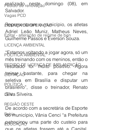
realizado neste domingo (08), em 
Pedido de renovação
Salvador. 
Vagas PCD
Representaram o município, os atletas 
LICENÇA DE OPERAÇÃO
Adriel Leão Muniz, Matheus Neves, 
Edital - alteração de regime de ben
Guilherme Passos e Everson Souza. 
LICENÇA AMBIENTAL
“Estamos voltando a jogar agora, só um 
POLÍTICA AMBIENTAL
mês treinando com os meninos, então o 
PEDIDO DE LICENÇA DE IMPLANTAÇÃO
resultado foi muito positivo. Agora 
treinar bastante, para chegar na 
LICITAÇÃO
seletiva em Brasília e disputar um 
POLÍTICA
brasileiro”, disse o treinador, Renato 
Silva Silveira. 
LEM
REGIÃO OESTE
De acordo com a secretária de Esporte 
Bahia
do município, Vânia Cenci “a Prefeitura 
patrocinou uma parte do custeio para 
EDUCAÇÃO
que os atletas fossem até a Capital. 