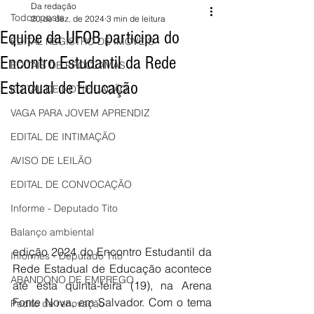
Da redação
Todos posts
20 de dez. de 2024
3 min de leitura
Equipe da UFOB participa do
EDITAL REGISTRO DE IMÓVEIS
Encontro Estudantil da Rede
EDITAIS DE PROCLAMAS
Estadual de Educação
EDITAL DE NOTIFICAÇÃO
VAGA PARA JOVEM APRENDIZ
EDITAL DE INTIMAÇÃO
AVISO DE LEILÃO
EDITAL DE CONVOCAÇÃO
Informe - Deputado Tito
Balanço ambiental
edição 2024 do Encontro Estudantil da 
Informes - Deputado Tito
Rede Estadual de Educação acontece 
ABANDONO DE EMPREGO
até esta quinta-feira (19), na Arena 
Fonte Nova, em Salvador. Com o tema 
Pedito de renovação