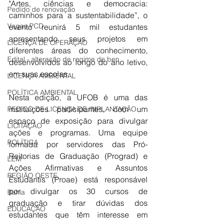
"Artes, ciências e democracia: 
Pedido de renovação
caminhos para a sustentabilidade”, o 
Vagas PCD
evento reunirá 5 mil estudantes 
apresentando seus projetos em 
LICENÇA DE OPERAÇÃO
diferentes áreas do conhecimento, 
Edital - alteração de regime de ben
desenvolvidos ao longo do ano letivo, 
em suas escolas.
LICENÇA AMBIENTAL
POLÍTICA AMBIENTAL
Nesta edição, a UFOB é uma das 
instituições participantes, com um 
PEDIDO DE LICENÇA DE IMPLANTAÇÃO
espaço de exposição para divulgar 
LICITAÇÃO
ações e programas. Uma equipe 
POLÍTICA
formada por servidores das Pró-
Reitorias de Graduação (Prograd) e 
LEM
Ações Afirmativas e Assuntos 
REGIÃO OESTE
Estudantis (Proae) está responsável 
por divulgar os 30 cursos de 
Bahia
graduação e tirar dúvidas dos 
EDUCAÇÃO
estudantes que têm interesse em 