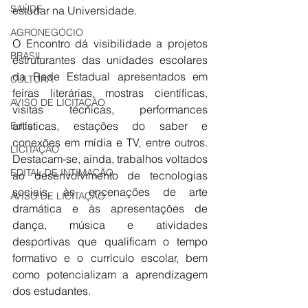
SAÚDE
estudar na Universidade.
AGRONEGÓCIO
O Encontro dá visibilidade a projetos 
BRASIL
estruturantes das unidades escolares 
da Rede Estadual apresentados em 
CULTURA
feiras literárias, mostras científicas, 
AVISO DE LICITAÇÃO
visitas técnicas, performances 
artísticas, estações do saber e 
Edital
conexões em mídia e TV, entre outros. 
LICITAÇÃO
Destacam-se, ainda, trabalhos voltados 
EDITAL DE INTIMAÇÃO
ao desenvolvimento de tecnologias 
sociais, às encenações de arte 
AVISO DE LICITAÇÃO
dramática e às apresentações de 
dança, música e atividades 
desportivas que qualificam o tempo 
formativo e o currículo escolar, bem 
como potencializam a aprendizagem 
dos estudantes.