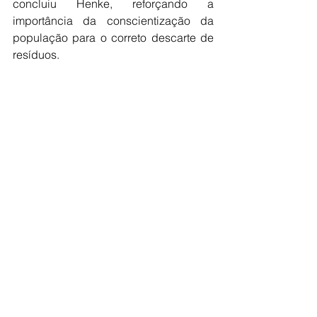
concluiu Henke, reforçando a 
importância da conscientização da 
população para o correto descarte de 
resíduos.
O incidente despertou um debate 
sobre a necessidade de maior 
divulgação das regras e locais 
apropriados para o descarte de 
resíduos na cidade, visando evitar 
novos transtornos e promover a 
sustentabilidade ambiental.
Da redação / Jornal Classe A