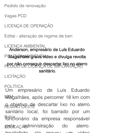
Pedido de renovação
Vagas PCD
LICENÇA DE OPERAÇÃO
Edital - alteração de regime de ben
LICENÇA AMBIENTAL
Anderson, empresário de Luís Eduardo 
POLÍTICA AMBIENTAL
Magalhães grava vídeo e divulga revolta 
por não conseguir descartar lixo no aterro 
PEDIDO DE LICENÇA DE IMPLANTAÇÃO
sanitário.
LICITAÇÃO
POLÍTICA
Um empresário de Luís Eduardo 
LEM
Magalhães, após percorrer 18 km com 
o objetivo de descartar lixo no aterro 
REGIÃO OESTE
sanitário local, foi barrado por um 
Bahia
funcionário da empresa responsável 
pela administração do aterro. 
EDUCAÇÃO
Insatisfeito, ele gravou um vídeo 