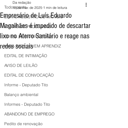
Da redação
Todos posts
18 de mar. de 2025
1 min de leitura
Empresário de Luís Eduardo
EDITAL REGISTRO DE IMÓVEIS
Magalhães é impedido de descartar
EDITAIS DE PROCLAMAS
lixo no Aterro Sanitário e reage nas
EDITAL DE NOTIFICAÇÃO
redes sociais
VAGA PARA JOVEM APRENDIZ
EDITAL DE INTIMAÇÃO
AVISO DE LEILÃO
EDITAL DE CONVOCAÇÃO
Informe - Deputado Tito
Balanço ambiental
Informes - Deputado Tito
ABANDONO DE EMPREGO
Pedito de renovação