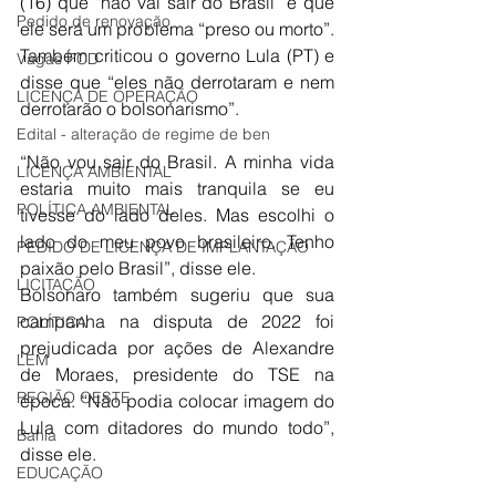
(16) que “não vai sair do Brasil” e que 
Pedido de renovação
ele será um problema “preso ou morto”. 
Também criticou o governo Lula (PT) e 
Vagas PCD
disse que “eles não derrotaram e nem 
LICENÇA DE OPERAÇÃO
derrotarão o bolsonarismo”.
Edital - alteração de regime de ben
“Não vou sair do Brasil. A minha vida 
LICENÇA AMBIENTAL
estaria muito mais tranquila se eu 
POLÍTICA AMBIENTAL
tivesse do lado deles. Mas escolhi o 
lado do meu povo brasileiro. Tenho 
PEDIDO DE LICENÇA DE IMPLANTAÇÃO
paixão pelo Brasil”, disse ele.
LICITAÇÃO
Bolsonaro também sugeriu que sua 
campanha na disputa de 2022 foi 
POLÍTICA
prejudicada por ações de Alexandre 
LEM
de Moraes, presidente do TSE na 
REGIÃO OESTE
época. “Não podia colocar imagem do 
Lula com ditadores do mundo todo”, 
Bahia
disse ele.
EDUCAÇÃO