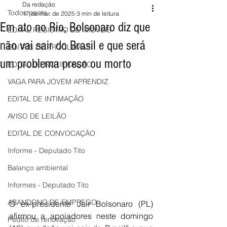
Da redação
Todos posts
17 de mar. de 2025
3 min de leitura
Em ato no Rio, Bolsonaro diz que
EDITAL REGISTRO DE IMÓVEIS
não vai sair do Brasil e que será
EDITAIS DE PROCLAMAS
um problema preso ou morto
EDITAL DE NOTIFICAÇÃO
VAGA PARA JOVEM APRENDIZ
EDITAL DE INTIMAÇÃO
AVISO DE LEILÃO
EDITAL DE CONVOCAÇÃO
Informe - Deputado Tito
Balanço ambiental
Informes - Deputado Tito
ABANDONO DE EMPREGO
O ex-presidente Jair Bolsonaro (PL) 
afirmou a apoiadores neste domingo 
Pedito de renovação