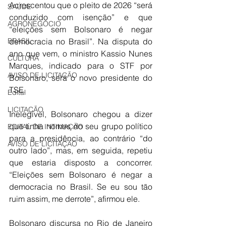
Acrescentou que o pleito de 2026 “será 
SAÚDE
conduzido com isenção” e que 
AGRONEGÓCIO
“eleições sem Bolsonaro é negar 
BRASIL
democracia no Brasil”. Na disputa do 
ano que vem, o ministro Kassio Nunes 
CULTURA
Marques, indicado para o STF por 
AVISO DE LICITAÇÃO
Bolsonaro, será o novo presidente do 
TSE.
Edital
LICITAÇÃO
Inelegível, Bolsonaro chegou a dizer 
que tinha nomes do seu grupo político 
EDITAL DE INTIMAÇÃO
para a presidência, ao contrário “do 
AVISO DE LICITAÇÃO
outro lado”, mas, em seguida, repetiu 
que estaria disposto a concorrer. 
“Eleições sem Bolsonaro é negar a 
democracia no Brasil. Se eu sou tão 
ruim assim, me derrote”, afirmou ele.
Bolsonaro discursa no Rio de Janeiro 