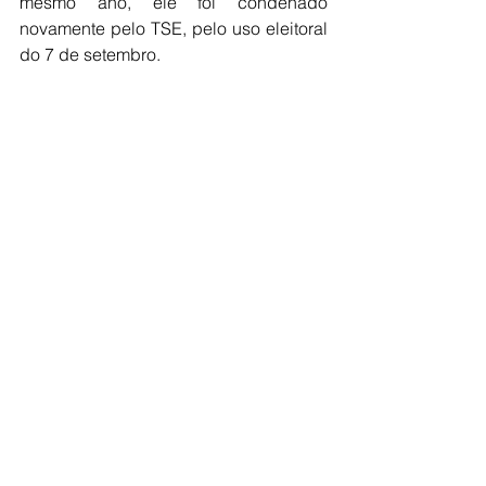
mesmo ano, ele foi condenado 
novamente pelo TSE, pelo uso eleitoral 
do 7 de setembro.
De acordo com a denúncia da PGR ao 
STF, no “núcleo crucial da organização 
criminosa” estão, além do ex-
presidente, o ex-chefe da Abin 
(Agência Brasileira de Inteligência) e 
atual deputado federal Alexandre 
Ramagem (PL-RJ), o ex-comandante 
da Marinha Almir Garnier, o ex-ministro 
da Justiça de Bolsonaro Anderson 
Torres, o ministro-chefe do GSI 
(Gabinete de Segurança Institucional) 
Augusto Heleno, o ex-ajudante de 
ordens de Bolsonaro Mauro Cid, o ex-
comandante do Exército e ex-ministro 
da Defesa Paulo Sérgio Nogueira, e o 