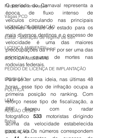
O período do Carnaval representa a 
Pedido de renovação
época de fluxo intenso de 
Vagas PCD
veículos circulando nas principais 
LICENÇA DE OPERAÇÃO
rodovias federais do estado para os 
mais diversos destinos e o excesso de 
Edital - alteração de regime de ben
velocidade é uma das maiores 
LICENÇA AMBIENTAL
preocupações da PRF por ser uma das 
principais causas de mortes nas 
POLÍTICA AMBIENTAL
rodovias federais.
PEDIDO DE LICENÇA DE IMPLANTAÇÃO
Para se ter uma ideia, nas últimas 48 
LICITAÇÃO
horas, esse tipo de infração ocupa a 
POLÍTICA
primeira posição no ranking. Com 
LEM
reforço nesse tipo de fiscalização, a 
PRF flagrou com o radar 
REGIÃO OESTE
fotográfico 
533
 motoristas dirigindo 
Bahia
acima da velocidade estabelecida 
para a via.Os números correspondem 
EDUCAÇÃO