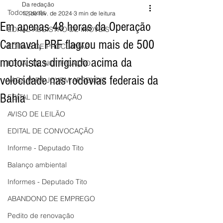
Da redação
Todos posts
12 de fev. de 2024
3 min de leitura
Em apenas 48 horas da Operação
EDITAL REGISTRO DE IMÓVEIS
Carnaval, PRF flagrou mais de 500
EDITAIS DE PROCLAMAS
motoristas dirigindo acima da
EDITAL DE NOTIFICAÇÃO
velocidade nas rodovias federais da
VAGA PARA JOVEM APRENDIZ
Bahia
EDITAL DE INTIMAÇÃO
AVISO DE LEILÃO
EDITAL DE CONVOCAÇÃO
Informe - Deputado Tito
Balanço ambiental
Informes - Deputado Tito
ABANDONO DE EMPREGO
Pedito de renovação