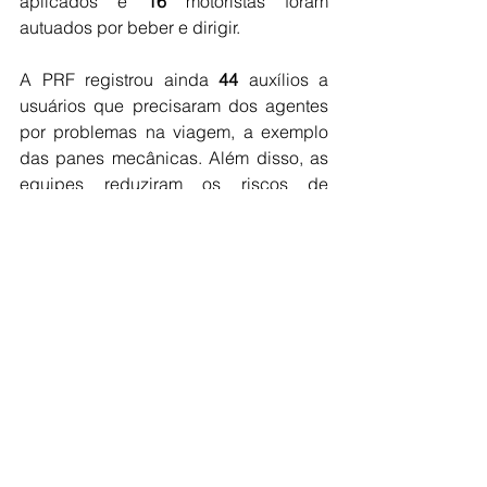
aplicados e 
16
 motoristas foram 
autuados por beber e dirigir.
A PRF registrou ainda 
44
 auxílios a 
usuários que precisaram dos agentes 
por problemas na viagem, a exemplo 
das panes mecânicas. Além disso, as 
equipes reduziram os riscos de 
acidentes ao retirarem das 
rodovias 
50
 animais que estavam 
soltos. Por diversos tipos de 
irregularidades, 
46
 veículos tiveram 
que ser recolhidos.
Vigilância constante e mudança de 
comportamento
Seguimos atentos realizando 
comandos específicos, porque 
acreditamos que a vigilância mais 