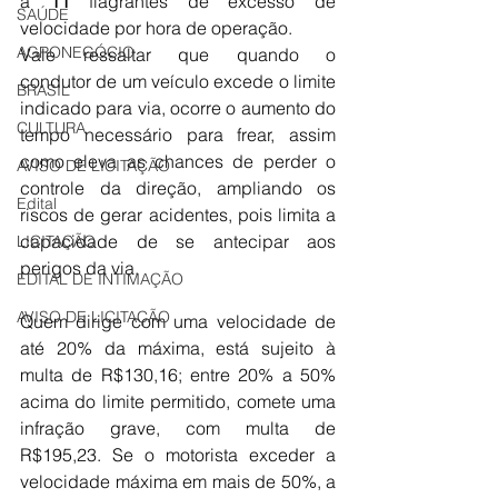
a 
11
 flagrantes de excesso de 
SAÚDE
velocidade por hora de operação.
AGRONEGÓCIO
Vale ressaltar que quando o 
condutor de um veículo excede o limite 
BRASIL
indicado para via, ocorre o aumento do 
CULTURA
tempo necessário para frear, assim 
como eleva as chances de perder o 
AVISO DE LICITAÇÃO
controle da direção, ampliando os 
Edital
riscos de gerar acidentes, pois limita a 
capacidade de se antecipar aos 
LICITAÇÃO
perigos da via.
EDITAL DE INTIMAÇÃO
AVISO DE LICITAÇÃO
Quem dirige com uma velocidade de 
até 20% da máxima, está sujeito à 
multa de R$130,16; entre 20% a 50% 
acima do limite permitido, comete uma 
infração grave, com multa de 
R$195,23. Se o motorista exceder a 
velocidade máxima em mais de 50%, a 