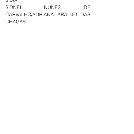
SILVA
SIDNEI NUNES DE 
CARVALHO/ADRIANA ARAUJO DAS 
CHAGAS 
SILVANA CARVALHO BORGES
SIMONE VIEIRA DOS SANTOS DE 
LIMA/RICARDO CLODOALDO DE 
LIMA
SOLANGE FERNANDES LIMA
STEFANI MONIQUE SOUZA 
AZEVEDO/WENES AZEVEDO DA 
SILVA
TELMO SILVA DE LIMA
UELTON PAULO DA PENHA SANTOS
VALDIVINO PEREIRA DE OLIVEIRA
WIGOR BRANDÃO PEREIRA
WILSON VIANA DE SOUZA/RONILDA 
RAMOS CURSINO DE SOUSA