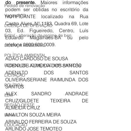
do presente.
 Maiores informações 
Pedido de renovação
podem ser obtidas no escritório da 
Vagas PCD
NOTIFICANTE localizado na 
Rua 
Castro Alves, N° 1183, Quadra 69, Lote 
LICENÇA DE OPERAÇÃO
03, Ed. Figueiredo, Centro
, Luís 
Edital - alteração de regime de ben
Eduardo Magalhaes-BA ou pelo 
telefone 0800 600 0009.
LICENÇA AMBIENTAL
POLÍTICA AMBIENTAL
ADÃO CARDOSO DE SOUSA
PEDIDO DE LICENÇA DE IMPLANTAÇÃO
ADENILDE ALMEIDA DOS SANTOS
ADENILTO DOS SANTOS 
LICITAÇÃO
OLIVEIRA/SERIANE RAIMUNDA DOS 
POLÍTICA
SANTOS
ALEX SANDRO ANDRADE 
LEM
CRUZ/GILDETE TEIXEIRA DE 
REGIÃO OESTE
ALMEIDA CRUZ
ANAILTON SOUZA MEIRA
Bahia
ARIVALDO FERREIRA DE SOUZA
EDUCAÇÃO
ARLINDO JOSE TEMOTEO