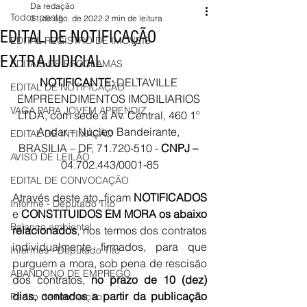
Da redação
Todos posts
31 de ago. de 2022
2 min de leitura
EDITAL DE NOTIFICAÇÃO
EDITAL REGISTRO DE IMÓVEIS
EXTRAJUDICIAL
EDITAIS DE PROCLAMAS
NOTIFICANTE:
 DELTAVILLE 
EDITAL DE NOTIFICAÇÃO
EMPREENDIMENTOS IMOBILIARIOS 
VAGA PARA JOVEM APRENDIZ
LTDA, com sede à 
Av. Central, 460 1º 
Andar – Núcleo Bandeirante
, 
EDITAL DE INTIMAÇÃO
BRASILIA – DF,
 71.720-510 - 
CNPJ – 
AVISO DE LEILÃO
04.702.443/0001-85
EDITAL DE CONVOCAÇÃO
Através deste ato, ficam 
NOTIFICADOS
Informe - Deputado Tito
e 
CONSTITUIDOS EM MORA os abaixo 
Balanço ambiental
relacionados
, nos termos dos contratos 
individualmente firmados, para que 
Informes - Deputado Tito
purguem a mora, sob pena de rescisão 
ABANDONO DE EMPREGO
dos contratos, 
no prazo de 10 (dez) 
dias, contados a partir da publicação 
Pedito de renovação