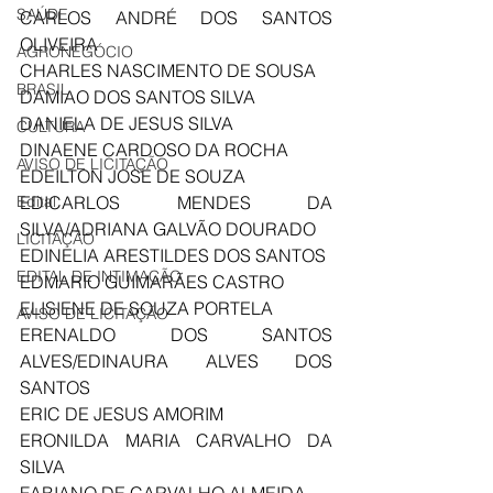
SAÚDE
CARLOS ANDRÉ DOS SANTOS 
OLIVEIRA
AGRONEGÓCIO
CHARLES NASCIMENTO DE SOUSA
BRASIL
DAMIAO DOS SANTOS SILVA
DANIELA DE JESUS SILVA
CULTURA
DINAENE CARDOSO DA ROCHA
AVISO DE LICITAÇÃO
EDEILTON JOSE DE SOUZA
Edital
EDICARLOS MENDES DA 
SILVA/ADRIANA GALVÃO DOURADO 
LICITAÇÃO
EDINELIA ARESTILDES DOS SANTOS
EDITAL DE INTIMAÇÃO
EDMARIO GUIMARÃES CASTRO
ELISIENE DE SOUZA PORTELA
AVISO DE LICITAÇÃO
ERENALDO DOS SANTOS 
ALVES/EDINAURA ALVES DOS 
SANTOS
ERIC DE JESUS AMORIM
ERONILDA MARIA CARVALHO DA 
SILVA