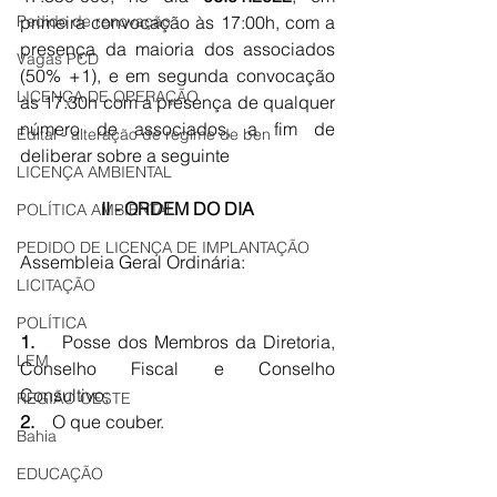
Pedido de renovação
primeira convocação às 17:00h, com a 
presença da maioria dos associados 
Vagas PCD
(50% +1), e em segunda convocação 
LICENÇA DE OPERAÇÃO
às 17:30h com a presença de qualquer 
número de associados, a fim de 
Edital - alteração de regime de ben
deliberar sobre a seguinte 
LICENÇA AMBIENTAL
II - ORDEM DO DIA
POLÍTICA AMBIENTAL
PEDIDO DE LICENÇA DE IMPLANTAÇÃO
Assembleia Geral Ordinária:
LICITAÇÃO
POLÍTICA
1.    
Posse dos Membros da Diretoria, 
LEM
Conselho Fiscal e Conselho 
Consultivo;
REGIÃO OESTE
2.    
O que couber.
Bahia
EDUCAÇÃO