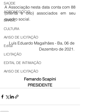
SAÚDE
A Associação nesta data conta com 88 
AGRONEGÓCIO
(oitenta e oito) associados em seu 
quadro social.
BRASIL
CULTURA
AVISO DE LICITAÇÃO
Luís Eduardo Magalhães - Ba, 06 de 
Edital
Dezembro de 2021. 
LICITAÇÃO
EDITAL DE INTIMAÇÃO
AVISO DE LICITAÇÃO
Fernando Scapini
PRESIDENTE