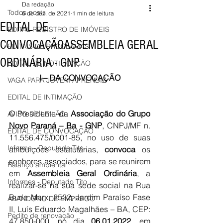
Da redação
Todos posts
6 de dez. de 2021
1 min de leitura
EDITAL DE
EDITAL REGISTRO DE IMÓVEIS
CONVOCAÇÃOASSEMBLEIA GERAL
EDITAIS DE PROCLAMAS
ORDINÁRIA - GNP
EDITAL DE NOTIFICAÇÃO
I – DA CONVOCAÇÃO
VAGA PARA JOVEM APRENDIZ
EDITAL DE INTIMAÇÃO
O Presidente da 
Associação do Grupo 
AVISO DE LEILÃO
Novo Paraná – Ba - GNP
, CNPJ/MF n. 
EDITAL DE CONVOCAÇÃO
11.556.475/0001-85, no uso de suas 
Informe - Deputado Tito
atribuições estatutárias, 
convoca
 os 
senhores associados, para se reunirem 
Balanço ambiental
em 
Assembleia Geral Ordinária
, a 
Informes - Deputado Tito
realizar-se na sua sede social na Rua 
Burle Marx, 2522, Jardim Paraíso Fase 
ABANDONO DE EMPREGO
II, Luís Eduardo Magalhães – BA, CEP: 
Pedito de renovação
47.850-000, no dia 
06.01.2022
, em 