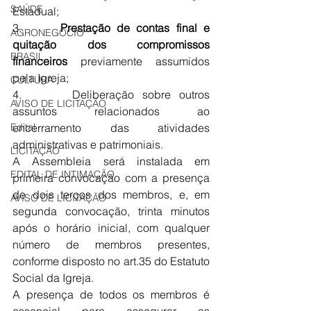
SAÚDE
Estadual;
3.      
Prestação de contas final e 
AGRONEGÓCIO
quitação dos compromissos 
BRASIL
financeiros
 previamente assumidos 
pela Igreja;
CULTURA
4.      Deliberação sobre outros 
AVISO DE LICITAÇÃO
assuntos relacionados ao 
Edital
encerramento das atividades 
administrativas e patrimoniais.
LICITAÇÃO
A Assembleia será instalada em 
EDITAL DE INTIMAÇÃO
primeira convocação com a presença 
de dois terços dos membros, e, em 
AVISO DE LICITAÇÃO
segunda convocação, trinta minutos 
após o horário inicial, com qualquer 
número de membros presentes, 
conforme disposto no art.35 do Estatuto 
Social da Igreja.
A presença de todos os membros é 