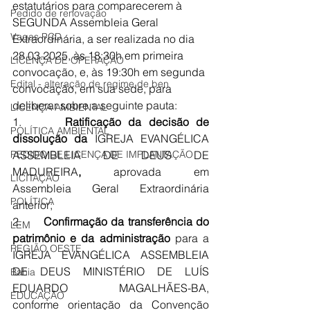
estatutários para comparecerem à 
Pedido de renovação
SEGUNDA Assembleia Geral 
Vagas PCD
Extraordinária, a ser realizada no dia 
28.03.2025, às 
18:30h em primeira 
LICENÇA DE OPERAÇÃO
convocação, e, às 19:30h em segunda 
Edital - alteração de regime de ben
convocação
, em sua sede, para 
deliberar sobre a seguinte pauta:
LICENÇA AMBIENTAL
1.      
Ratificação da decisão de 
POLÍTICA AMBIENTAL
dissolução da 
IGREJA EVANGÉLICA 
PEDIDO DE LICENÇA DE IMPLANTAÇÃO
ASSEMBLEIA DE DEUS DE 
MADUREIRA
,
 aprovada em 
LICITAÇÃO
Assembleia Geral Extraordinária 
POLÍTICA
anterior;
2.      
Confirmação da transferência do 
LEM
patrimônio e da administração
 para a 
REGIÃO OESTE
IGREJA EVANGÉLICA ASSEMBLEIA 
DE DEUS MINISTÉRIO DE LUÍS 
Bahia
EDUARDO MAGALHÃES-BA, 
EDUCAÇÃO
conforme orientação da Convenção 