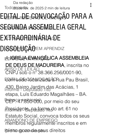
Da redação
Todos posts
28 de fev. de 2025
2 min de leitura
EDITAL DE CONVOCAÇÃO PARA A
EDITAL REGISTRO DE IMÓVEIS
SEGUNDA ASSEMBLEIA GERAL
EDITAIS DE PROCLAMAS
EXTRAORDINÁRIA DE
EDITAL DE NOTIFICAÇÃO
DISSOLUÇÃO
VAGA PARA JOVEM APRENDIZ
A 
IGREJA EVANGÉLICA ASSEMBLEIA 
EDITAL DE INTIMAÇÃO
DE DEUS DE MADUREIRA
,
 inscrita no 
AVISO DE LEILÃO
CNPJ sob o nº 
38.366.256/0001-90
, 
EDITAL DE CONVOCAÇÃO
com sede 
localizada à Rua Pau Brasil, 
430, Bairro Jardim das Acácias, 1 
Informe - Deputado Tito
etapa, Luís Eduardo Magalhães – BA. 
Balanço ambiental
CEP: 47.850-000
, por meio do seu 
Presidente, na forma do art. 61 no 
Informes - Deputado Tito
Estatuto Social, convoca todos os seus 
ABANDONO DE EMPREGO
membros regularmente inscritos e em 
pleno gozo de seus direitos 
Pedito de renovação