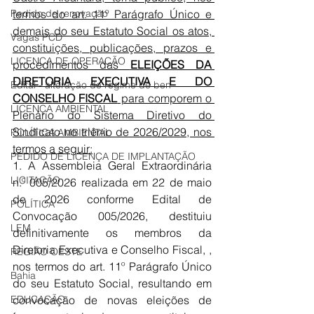
Pedido de renovação
termos do art. 11º Parágrafo Único e 
demais do seu Estatuto Social os atos, 
Vagas PCD
constituições, publicações, prazos e 
LICENÇA DE OPERAÇÃO
procedimentos das 
ELEIÇÕES DA 
DIRETORIA EXECUTIVA E DO 
Edital - alteração de regime de ben
CONSELHO FISCAL
 para comporem o 
LICENÇA AMBIENTAL
Plenário do Sistema Diretivo do 
Sindicato no triênio de 2026/2029, nos 
POLÍTICA AMBIENTAL
termos a seguir:
PEDIDO DE LICENÇA DE IMPLANTAÇÃO
1. A A
ssembleia Geral Extraordinária 
LICITAÇÃO
n.º 005/2026
realizada em 22 de maio 
de 2026 conforme Edital de 
POLÍTICA
Convocação 005/2026, destituiu 
LEM
definitivamente os membros da 
Diretoria Executiva e Conselho Fiscal, , 
REGIÃO OESTE
nos termos do art. 11º Parágrafo Único 
Bahia
do seu Estatuto Social, resultando em 
EDUCAÇÃO
convocação de novas eleições de 