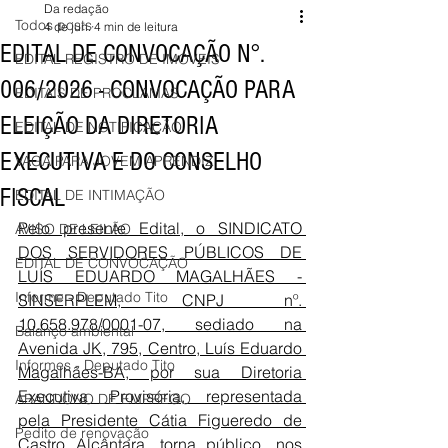
Da redação
Todos posts
4 de jun.
4 min de leitura
EDITAL DE CONVOCAÇÃO N°.
EDITAL REGISTRO DE IMÓVEIS
006/2026 - CONVOCAÇÃO PARA
EDITAIS DE PROCLAMAS
ELEIÇÃO DA DIRETORIA
EDITAL DE NOTIFICAÇÃO
EXECUTIVA E DO CONSELHO
VAGA PARA JOVEM APRENDIZ
FISCAL
EDITAL DE INTIMAÇÃO
Pelo presente Edital, o SINDICATO 
AVISO DE LEILÃO
DOS SERVIDORES PÚBLICOS DE 
EDITAL DE CONVOCAÇÃO
LUÍS EDUARDO MAGALHÃES - 
Informe - Deputado Tito
SINSERPLEM, CNPJ nº. 
10.658.978/0001-07, sediado na 
Balanço ambiental
Avenida JK, 795, Centro, Luís Eduardo 
Informes - Deputado Tito
Magalhães-BA, por sua Diretoria 
Executiva Provisória, representada 
ABANDONO DE EMPREGO
pela Presidente Cátia Figueredo de 
Pedito de renovação
Castro Alcântara, torna público, nos 