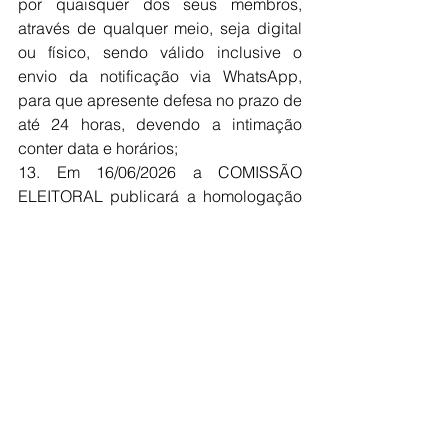
por quaisquer dos seus membros, 
através de qualquer meio, seja digital 
ou físico, sendo válido inclusive o 
envio da notificação via WhatsApp, 
para que apresente defesa no prazo de 
até 24 horas, devendo a intimação 
conter data e horários;
13. Em 16/06/2026 a COMISSÃO 
ELEITORAL publicará a homologação 
das candidaturas e julgamento de 
eventuais recursos.
14. O presente edital será protocolado 
na sede da entidade solicitando que 
seja divulgado no mural informativo e 
ainda amplamente divulgado nos 
grupos de WhatsApp dos servidores 
públicos e meios digitais de 
comunicação em geral, dando ampla 
publicidade aos interessados.