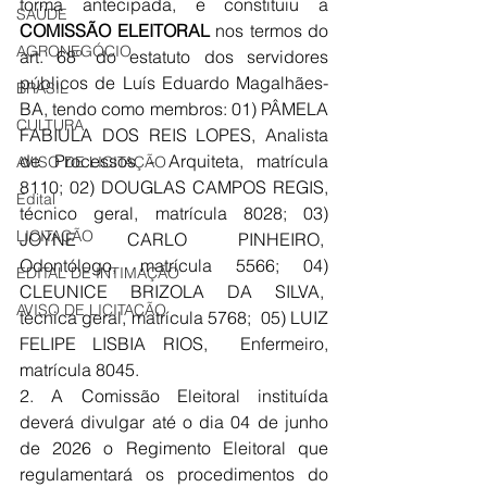
forma antecipada, e 
constituiu a 
SAÚDE
COMISSÃO ELEITORAL
 nos termos do 
AGRONEGÓCIO
art. 68º do estatuto dos servidores 
públicos de Luís Eduardo Magalhães-
BRASIL
BA, tendo como membros: 01) PÂMELA 
CULTURA
FABIULA DOS REIS LOPES, Analista 
de Processos - Arquiteta, matrícula 
AVISO DE LICITAÇÃO
8110; 02) DOUGLAS CAMPOS REGIS, 
Edital
técnico geral, matrícula 
8028
; 03) 
LICITAÇÃO
JOYNE CARLO PINHEIRO,  
Odontólogo, matrícula 
5566
; 04) 
EDITAL DE INTIMAÇÃO
CLEUNICE BRIZOLA DA SILVA,  
AVISO DE LICITAÇÃO
técnica geral, matrícula 
5768
;  05) LUIZ 
FELIPE LISBIA RIOS,  Enfermeiro, 
matrícula 
8045.
2. A Comissão Eleitoral instituída 
deverá divulgar até o dia 04 de junho 
de 2026 o Regimento Eleitoral que 
regulamentará os procedimentos do 