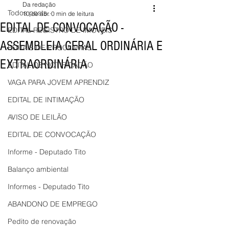
Da redação
Todos posts
10 de abr.
0 min de leitura
EDITAL DE CONVOCAÇÃO -
EDITAL REGISTRO DE IMÓVEIS
ASSEMBLEIA GERAL ORDINÁRIA E
EDITAIS DE PROCLAMAS
EXTRAORDINÁRIA
EDITAL DE NOTIFICAÇÃO
VAGA PARA JOVEM APRENDIZ
EDITAL DE INTIMAÇÃO
AVISO DE LEILÃO
EDITAL DE CONVOCAÇÃO
Informe - Deputado Tito
Balanço ambiental
Informes - Deputado Tito
ABANDONO DE EMPREGO
Pedito de renovação