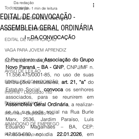
Da redação
Todos posts
12 de jan.
1 min de leitura
EDITAL DE CONVOCAÇÃO -
EDITAL REGISTRO DE IMÓVEIS
ASSEMBLEIA GERAL ORDINÁRIA
EDITAIS DE PROCLAMAS
I – DA CONVOCAÇÃO
EDITAL DE NOTIFICAÇÃO
VAGA PARA JOVEM APRENDIZ
O Presidente da 
Associação do Grupo 
EDITAL DE INTIMAÇÃO
Novo Paraná – BA - GNP
, CNPJ/MF n. 
AVISO DE LEILÃO
11.556.475/0001-85, no uso de suas 
EDITAL DE CONVOCAÇÃO
atribuições estatutárias, 
art. 21, “a”
 do 
Estatuto Social, 
conv
oca
 os senhores 
Informe - Deputado Tito
associados, para se reunirem em 
Balanço ambiental
Assembleia Geral Ordinária
, a realizar-
se na 
sua sede social na Rua Burle 
Informes - Deputado Tito
Marx, 2536, Jardim Paraíso, Luís 
ABANDONO DE EMPREGO
Eduardo Magalhães – BA, CEP: 
47.855-680, no dia 
22
.01.2026
, em 
Pedito de renovação