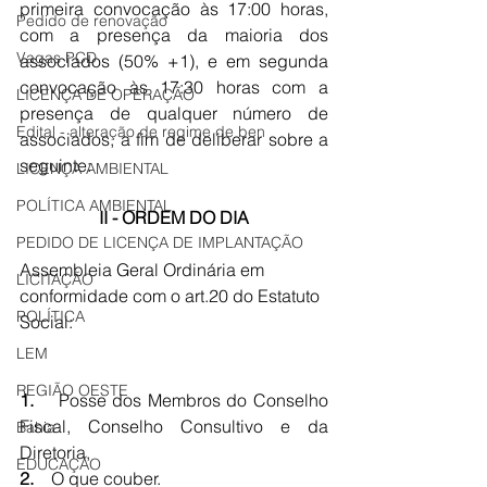
primeira convocação às 17:00 horas, 
Pedido de renovação
com a presença da maioria dos 
Vagas PCD
associados (50% +1), e em segunda 
convocação às 17:30 horas com a 
LICENÇA DE OPERAÇÃO
presença de qualquer número de 
Edital - alteração de regime de ben
associados, a fim de deliberar sobre a 
seguinte:    
LICENÇA AMBIENTAL
POLÍTICA AMBIENTAL
II - ORDEM DO DIA
PEDIDO DE LICENÇA DE IMPLANTAÇÃO
Assembleia Geral Ordinária
 em 
LICITAÇÃO
conformidade com o art.20 do Estatuto 
POLÍTICA
Social
:
LEM
REGIÃO OESTE
1.    
Posse dos Membros do Conselho 
Fiscal, Conselho Consultivo e da 
Bahia
Diretoria,
EDUCAÇÃO
2.    
O que couber
.