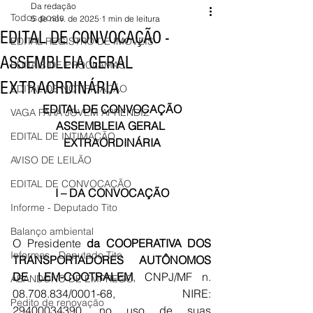
Da redação
Todos posts
5 de nov. de 2025
1 min de leitura
EDITAL DE CONVOCAÇÃO -
EDITAL REGISTRO DE IMÓVEIS
ASSEMBLEIA GERAL
EDITAIS DE PROCLAMAS
EXTRAORDINÁRIA
EDITAL DE NOTIFICAÇÃO
EDITAL DE CONVOCAÇÃO
VAGA PARA JOVEM APRENDIZ
ASSEMBLEIA GERAL 
EDITAL DE INTIMAÇÃO
EXTRAORDINÁRIA
AVISO DE LEILÃO
EDITAL DE CONVOCAÇÃO
I – DA CONVOCAÇÃO
Informe - Deputado Tito
Balanço ambiental
O Presidente 
da COOPERATIVA DOS 
Informes - Deputado Tito
TRANSPORTADORES AUTÔNOMOS 
DE LEM-COOTRALEM
, CNPJ/MF n. 
ABANDONO DE EMPREGO
08.708.834/0001-68, NIRE: 
Pedito de renovação
29400034390, no uso de suas 