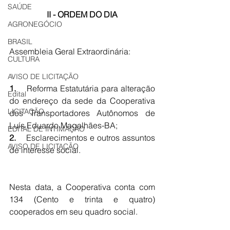
SAÚDE
II - ORDEM DO DIA
AGRONEGÓCIO
BRASIL
Assembleia Geral Extraordinária:
CULTURA
AVISO DE LICITAÇÃO
1.    
Reforma Estatutária para alteração 
Edital
do endereço da sede da Cooperativa 
LICITAÇÃO
dos Transportadores Autônomos de 
Luís Eduardo Magalhães-BA
;
EDITAL DE INTIMAÇÃO
2.    
Esclarecimentos e o
utros assuntos 
AVISO DE LICITAÇÃO
de interesse social.
Nesta data, a Cooperativa conta com 
134 (Cento e trinta e quatro) 
cooperados em seu quadro social.