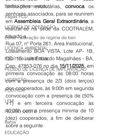
Pedido de renovação
atribuições estatutárias, 
conv
oca
 os 
senhores associados, para se reunirem 
Vagas PCD
em 
Assembleia Geral Extraordinária
, a 
LICENÇA DE OPERAÇÃO
realizar-se na sede da COOTRALEM, 
situado a
Edital - alteração de regime de ben
Rua 07, nº Porta 261, Area Institucional, 
LICENÇA AMBIENTAL
Loteamento BOA VISTA, Lote AP- 1B, 
QD- 19, Luís Eduardo Magalhães - BA, 
POLÍTICA AMBIENTAL
Cep: 47853-076 no dia 
15/11/2025
,
 em 
PEDIDO DE LICENÇA DE IMPLANTAÇÃO
primeira convocação às 08:00 horas 
LICITAÇÃO
com a presença de 
2/3 (dois terços) 
dos cooperados
, às 9:00h em segunda 
POLÍTICA
convocação com a presença de (50% 
LEM
+1) 
e em terceira convocação às 
10:00h 
com a presença 
mínima de 10 
REGIÃO OESTE
(dez) cooperados
, a fim de deliberar 
Bahia
sobre a seguinte
EDUCAÇÃO