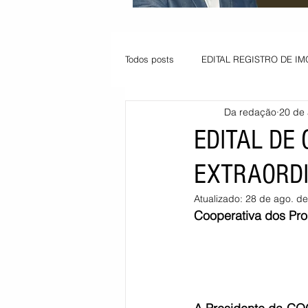
Todos posts
EDITAL REGISTRO DE IM
Da redação
20 de
VAGA PARA JOVEM APRENDIZ
EDITAL DE
EXTRAORDI
Informe - Deputado Tito
Balanço
Atualizado:
28 de ago. d
Cooperativa dos Pr
Pedido de renovação
Vagas PC
POLÍTICA AMBIENTAL
PEDIDO