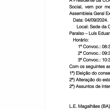
A Presidente da CO
Social, vem por me
Bahia
EDUCAÇÃO
SAÚD
Assembleia Geral Ext
   Data: 04/09/2024.
      Local: Sede da
Paraíso – Luís Edu
   Horário:
       1ª Convoc.: 
       2ª Convoc.: 
       3ª Convoc.: 1
Com os seguintes as
1ª) Eleição do consel
2ª) Alteração do esta
2ª) Assuntos de inte
L.E. Magalhães (BA)