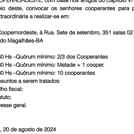
OPERNORDESTE, com base nos artigos do Capitulo VI d
io deste, convocar os senhores cooperantes para pa
E
AGRONEGÓCIO
BRASIL
CULTURA
AVISO DE LI
raordinária a realizar-se em:
 Coopernordeste, à Rua. Sete de setembro, 351 salas 02
ardo Magalhães-BA
08:30 Hs –Quórum mínimo: 2/3 dos Cooperantes
09:30 Hs –Quórum mínimo: Metade + 1 cooper.
0:30 Hs –Quórum mínimo: 10 cooperantes 
suntos a serem tratados:
ho fiscal;
tuto;
resse geral.
, 20 de agosto de 2024