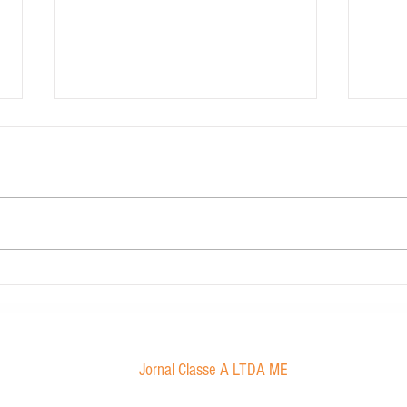
Carig Imobiliária
STJ de
Marco
sexual
Jornal Classe A LTDA ME
Av. Tancredo Neves, 1016 - Aroldo da Cruz