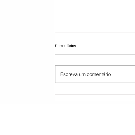
Comentários
Escreva um comentário
Morre pai de Lionel Messi aos 68 anos
na Argentina