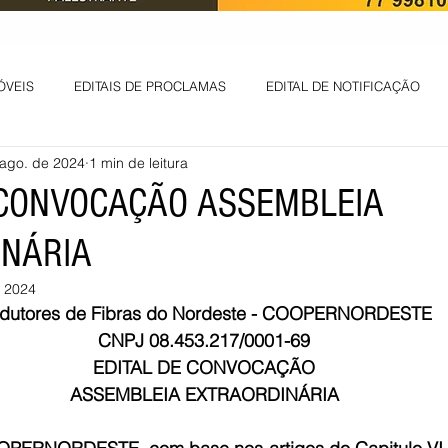
ÓVEIS
EDITAIS DE PROCLAMAS
EDITAL DE NOTIFICAÇÃO
 ago. de 2024
1 min de leitura
EDITAL DE INTIMAÇÃO
AVISO DE LEILÃO
EDITAL DE CONV
 CONVOCAÇÃO ASSEMBLEIA
NÁRIA
 ambiental
Informes - Deputado Tito
ABANDONO DE EMPREGO
e 2024
odutores de Fibras do Nordeste - COOPERNORDESTE
D
LICENÇA DE OPERAÇÃO
Edital - alteração de regime de ben
CNPJ 08.453.217/0001-69
EDITAL DE CONVOCAÇÃO
ASSEMBLEIA EXTRAORDINÁRIA
 DE LICENÇA DE IMPLANTAÇÃO
LICITAÇÃO
POLÍTICA
L