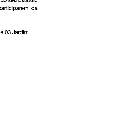
o seu Estatuto 
rticiparem da 
CITAÇÃO
 e 03 Jardim 