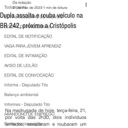
Da redação
Todos posts
21 de mar. de 2023
1 min de leitura
Dupla assalta e rouba veículo na
EDITAL REGISTRO DE IMÓVEIS
BR 242, próximo a Cristópolis
EDITAIS DE PROCLAMAS
EDITAL DE NOTIFICAÇÃO
VAGA PARA JOVEM APRENDIZ
EDITAL DE INTIMAÇÃO
AVISO DE LEILÃO
EDITAL DE CONVOCAÇÃO
Informe - Deputado Tito
Balanço ambiental
Informes - Deputado Tito
Na madrugada de hoje, terça-feira, 21, 
ABANDONO DE EMPREGO
por volta das 2h30, dois indivíduos 
armados, assaltaram e roubaram um 
Pedito de renovação