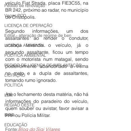
veículo Fiat Strada, placa FIE3C55, na 
Pedido de renovação
BR 242, próximo ao radar, no município 
Vagas PCD
de Cristópolis.
LICENÇA DE OPERAÇÃO
Segundo informações, um dos 
Edital - alteração de regime de ben
assaltantes ao render o condutor, 
acabou levando o veículo, já o 
LICENÇA AMBIENTAL
segundo assaltante, ficou um tempo 
POLÍTICA AMBIENTAL
com o motorista num matagal, sendo 
PEDIDO DE LICENÇA DE IMPLANTAÇÃO
posteriormente abandonado a vítima 
no mato e a dupla de assaltantes, 
LICITAÇÃO
tomando rumo ignorado.
POLÍTICA
Até o fechamento desta matéria, não há 
LEM
informações do paradeiro do veículo, 
REGIÃO OESTE
quem souber ou avistar, favor avisar a 
PRF ou Polícia Militar.
Bahia
EDUCAÇÃO
Fonte:
Blog do Sigi Vilares