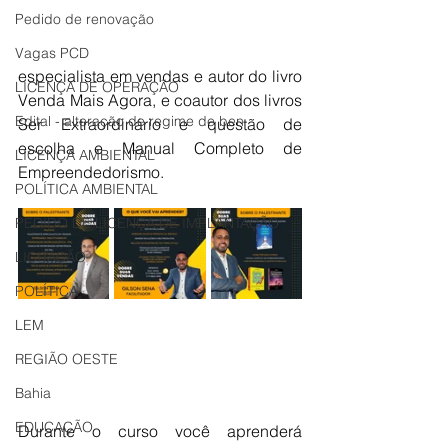
Pedido de renovação
Vagas PCD
especialista em vendas e autor do livro 
LICENÇA DE OPERAÇÃO
Venda Mais Agora, e coautor dos livros 
Edital - alteração de regime de ben
Ser Extraordinário e questão de 
escolha e Manual Completo de 
LICENÇA AMBIENTAL
Empreendedorismo.
POLÍTICA AMBIENTAL
PEDIDO DE LICENÇA DE IMPLANTAÇÃO
LICITAÇÃO
POLÍTICA
LEM
REGIÃO OESTE
Bahia
EDUCAÇÃO
Durante o curso você aprenderá 