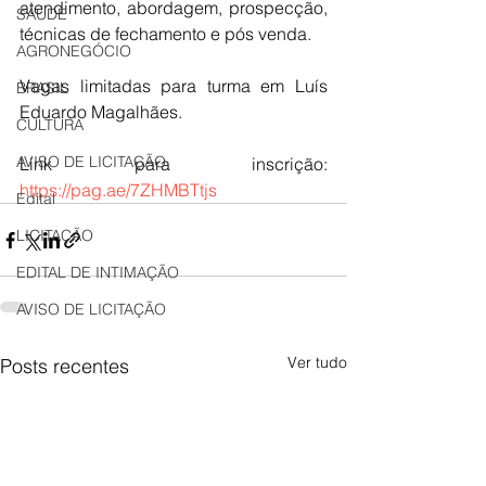
atendimento, abordagem, prospecção, 
SAÚDE
técnicas de fechamento e pós venda.
AGRONEGÓCIO
Vagas limitadas para turma em Luís 
BRASIL
Eduardo Magalhães. 
CULTURA
AVISO DE LICITAÇÃO
Link para inscrição: 
https://pag.ae/7ZHMBTtjs
Edital
LICITAÇÃO
EDITAL DE INTIMAÇÃO
AVISO DE LICITAÇÃO
Ver tudo
Posts recentes