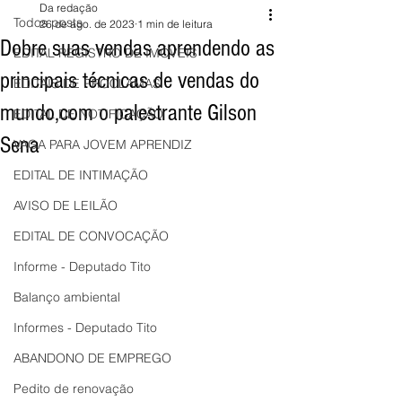
Da redação
Todos posts
26 de ago. de 2023
1 min de leitura
Dobre suas vendas aprendendo as
EDITAL REGISTRO DE IMÓVEIS
principais técnicas de vendas do
EDITAIS DE PROCLAMAS
mundo,com o palestrante Gilson
EDITAL DE NOTIFICAÇÃO
Sena
VAGA PARA JOVEM APRENDIZ
EDITAL DE INTIMAÇÃO
AVISO DE LEILÃO
EDITAL DE CONVOCAÇÃO
Informe - Deputado Tito
Balanço ambiental
Informes - Deputado Tito
ABANDONO DE EMPREGO
Pedito de renovação