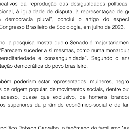
icativos da reprodução das desigualdades políticas 
ucional, à igualdade de disputa, à representação de gê
 democracia plural”, conclui o artigo do especial
ongresso Brasileiro de Sociologia, em julho de 2023. 
ho, a pesquisa mostra que o Senado é majoritariamen
. “Parecem suceder a si mesmas, como numa monarquia
hereditariedade e consanguinidade”. Segundo o anali
tação democrática do povo brasileiro. 
bém poderiam estar representados: mulheres, negros
s de origem popular, de movimentos sociais, dentre outr
acesso, quase que exclusivo, de homens brancos,
tos superiores da pirâmide econômico-social e de famíl
 político Robson Carvalho, o fenômeno do familismo "es