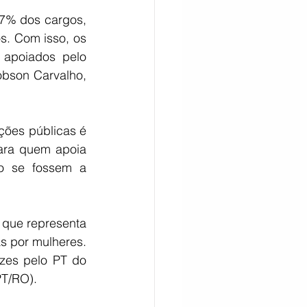
7% dos cargos, 
s. Com isso, os 
apoiados pelo 
bson Carvalho, 
ções públicas é 
ara quem apoia 
o se fossem a 
que representa 
 por mulheres. 
zes pelo PT do 
PT/RO).