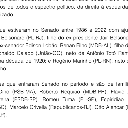
dos de todos o espectro político, da direita à esquerd
lizado.
 que estiveram no Senado entre 1986 e 2022 com aju
o Bolsonaro (PL-RJ), filho do ex-presidente Jair Bolsona
ex-senador Edison Lobão; Renan Filho (MDB-AL), filho d
onaldo Caiado (União-GO), neto de Antônio Totó Ram
na década de 1920; e Rogério Marinho (PL-RN), neto 
nho.
es que entraram Senado no período e são de família
 Dino (PSB-MA), Roberto Requião (MDB-PR), Flávio A
reira (PSDB-SP), Romeu Tuma (PL-SP), Espiridião 
SC), Marcelo Crivella (Republicanos-RJ), Otto Alencar 
P).  