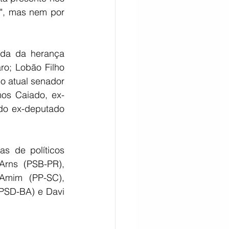
a", mas nem por 
da da herança 
ro; Lobão Filho 
o atual senador 
os Caiado, ex-
do ex-deputado 
s de políticos 
rns (PSB-PR), 
Amim (PP-SC), 
(PSD-BA) e Davi 