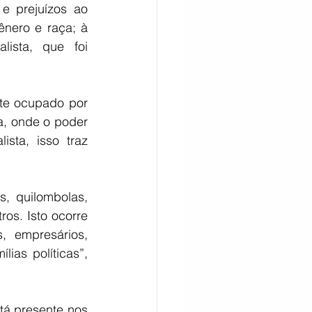
e prejuízos ao 
nero e raça; à 
ista, que foi 
te ocupado por 
, onde o poder 
sta, isso traz 
, quilombolas, 
os. Isto ocorre 
 empresários, 
ias políticas”, 
tá presente nos 