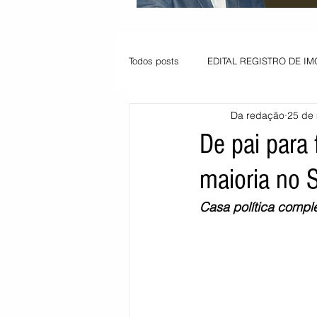
Todos posts
EDITAL REGISTRO DE IM
Da redação
25 de 
VAGA PARA JOVEM APRENDIZ
De pai para 
maioria no 
Informe - Deputado Tito
Balanço
Casa política compl
Pedido de renovação
Vagas PC
POLÍTICA AMBIENTAL
PEDIDO