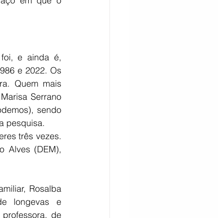
paço em que o 
i, e ainda é, 
86 e 2022. Os 
ra. Quem mais 
Marisa Serrano 
odemos), sendo 
 a pesquisa.
es três vezes. 
 Alves (DEM), 
iliar, Rosalba 
e longevas e 
professora, de 