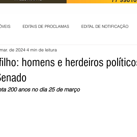
ÓVEIS
EDITAIS DE PROCLAMAS
EDITAL DE NOTIFICAÇÃO
mar. de 2024
4 min de leitura
EDITAL DE INTIMAÇÃO
AVISO DE LEILÃO
EDITAL DE CONV
filho: homens e herdeiros polític
Senado
 ambiental
Informes - Deputado Tito
ABANDONO DE EMPREGO
eta 200 anos no dia 25 de março
D
LICENÇA DE OPERAÇÃO
Edital - alteração de regime de ben
 DE LICENÇA DE IMPLANTAÇÃO
LICITAÇÃO
POLÍTICA
L