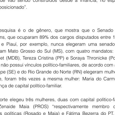
 que vão sendo construídos desde a infância, no es
posicionado”.
esquisa é o de gênero, que mostra que o Senado fo
s, que ocuparam 89% dos cargos disputados entre 19
e Piauí, por exemplo, nunca elegeram uma senado
ram Mato Grosso do Sul (MS), com quatro mandatos: 
t (MDB), Tereza Cristina (PP) e Soraya Thronicke (P
não possui vínculos político-familiares, de acordo com
pe (SE) e do Rio Grande do Norte (RN) elegeram mulher
, foram três vezes a mesma mulher: Maria do Carmo
a de capital político-familiar.
te elegeu três mulheres, duas com capital político-fam
 Zenaide Maia (PROS) “respectivamente membro d
as políticas (Rosado e Maia) e Fátima Bezerra do PT, 