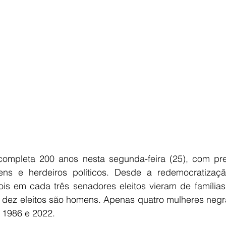
E
AGRONEGÓCIO
BRASIL
CULTURA
AVISO DE LI
ompleta 200 anos nesta segunda-feira (25), com pre
ns e herdeiros políticos. Desde a redemocratização
ois em cada três senadores eleitos vieram de famílias 
 dez eleitos são homens. Apenas quatro mulheres negras
 1986 e 2022.