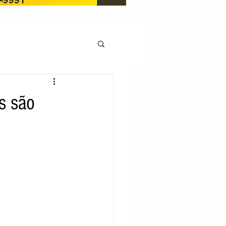
OCAÇÃO
os são
Pedito de renovação
LICENÇA AMBIENTAL
EM
REGIÃO OESTE