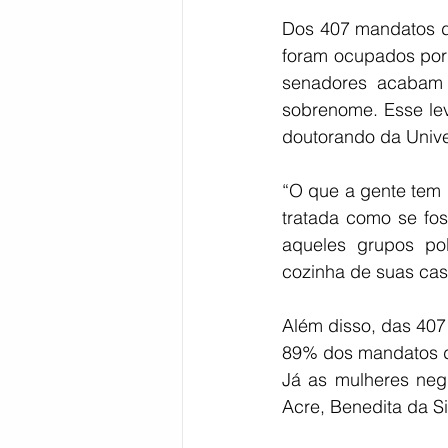
Dos 407 mandatos di
foram ocupados por p
senadores acabam h
sobrenome. Esse lev
doutorando da Unive
“O que a gente tem n
tratada como se fos
aqueles grupos pol
cozinha de suas casa
Além disso, das 407
89% dos mandatos d
Já as mulheres negr
Acre, Benedita da S