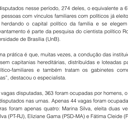
sputados nesse período, 274 deles, o equivalente a 6
essoas com vínculos familiares com políticos já eleito
erdando o capital político da família e se elegem 
antamento é parte da pesquisa do cientista político Ro
rsidade de Brasília (UnB).
a prática é que, muitas vezes, a condução das institui
sem capitanias hereditárias, distribuídas e loteadas p
ítico-familiares e também tratam os gabinetes com
s”, destacou o especialista.
 vagas disputadas, 363 foram ocupadas por homens, o 
isputados nas urnas. Apenas 44 vagas foram ocupadas
as foram apenas quatro: Marina Silva, eleita duas ve
ilva (PT-RJ), Eliziane Gama (PSD-MA) e Fátima Cleide (