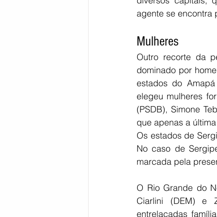
diversos capitais,
agente se encontra 
Mulheres
Outro recorte da p
dominado por homen
estados do Amapá 
elegeu mulheres fo
(PSDB), Simone Tebe
que apenas a última 
Os estados de Sergi
No caso de Sergipe
marcada pela presenç
O Rio Grande do Nor
Ciarlini (DEM) e
entrelaçadas famíli