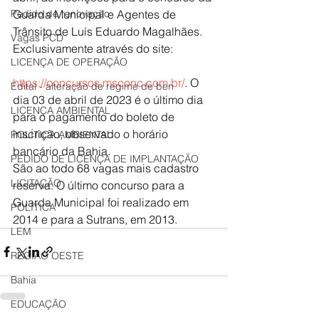
Guarda Municipal e Agentes de 
Pedido de renovação
Trânsito de Luís Eduardo Magalhães. 
Vagas PCD
Exclusivamente através do site: 
LICENÇA DE OPERAÇÃO
https://concursos.msconc.com.br/
. O 
Edital - alteração de regime de ben
dia 03 de abril de 2023 é o último dia 
LICENÇA AMBIENTAL
para o pagamento do boleto de 
inscrição, observado o horário 
POLÍTICA AMBIENTAL
bancário da Bahia. 
PEDIDO DE LICENÇA DE IMPLANTAÇÃO
São ao todo 68 vagas mais cadastro 
LICITAÇÃO
reserva. O último concurso para a 
Guarda Municipal foi realizado em 
POLÍTICA
2014 e para a Sutrans, em 2013.
LEM
REGIÃO OESTE
Bahia
EDUCAÇÃO