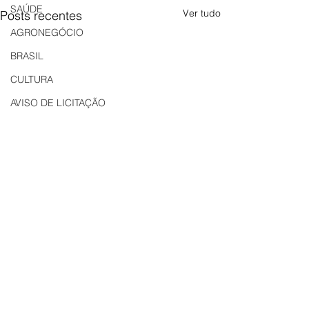
SAÚDE
Ver tudo
Posts recentes
AGRONEGÓCIO
BRASIL
CULTURA
AVISO DE LICITAÇÃO
Edital
LICITAÇÃO
EDITAL DE INTIMAÇÃO
AVISO DE LICITAÇÃO
Comentários
Carig Imobiliária