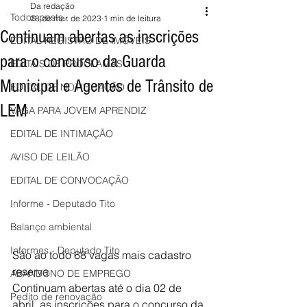
Da redação
Todos posts
28 de mar. de 2023
1 min de leitura
Continuam abertas as inscrições
EDITAL REGISTRO DE IMÓVEIS
para o concurso da Guarda
EDITAIS DE PROCLAMAS
Municipal e Agentes de Trânsito de
EDITAL DE NOTIFICAÇÃO
LEM
VAGA PARA JOVEM APRENDIZ
EDITAL DE INTIMAÇÃO
AVISO DE LEILÃO
EDITAL DE CONVOCAÇÃO
Informe - Deputado Tito
Balanço ambiental
Informes - Deputado Tito
São ao todo 68 vagas mais cadastro 
reserva
ABANDONO DE EMPREGO
Continuam abertas até o dia 02 de 
Pedito de renovação
abril, as inscrições para o concurso da 