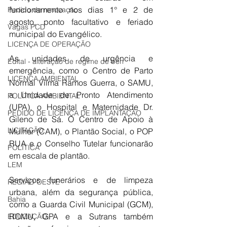
funcionamento nos dias 1° e 2 de 
Pedido de renovação
agosto, ponto facultativo e feriado 
Vagas PCD
municipal do Evangélico. 
LICENÇA DE OPERAÇÃO
As unidades de urgência e 
Edital - alteração de regime de ben
emergência, como o Centro de Parto 
LICENÇA AMBIENTAL
Normal Vilma Ramos Guerra, o SAMU, 
a Unidade de Pronto Atendimento 
POLÍTICA AMBIENTAL
(UPA), o Hospital e Maternidade Dr. 
PEDIDO DE LICENÇA DE IMPLANTAÇÃO
Gileno de Sá. O Centro de Apoio à 
LICITAÇÃO
Mulher (CAM), o Plantão Social, o POP 
RUA e o Conselho Tutelar funcionarão 
POLÍTICA
em escala de plantão. 
LEM
Serviços funerários e de limpeza 
REGIÃO OESTE
urbana, além da segurança pública, 
Bahia
como a Guarda Civil Municipal (GCM), 
ROMU, GPA e a Sutrans também 
EDUCAÇÃO