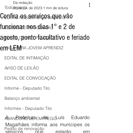
Da redação
Todos posts
28 de jul. de 2023
1 min de leitura
Confira os serviços que vão
EDITAL REGISTRO DE IMÓVEIS
funcionar nos dias 1° e 2 de
EDITAIS DE PROCLAMAS
agosto, ponto facultativo e feriado
EDITAL DE NOTIFICAÇÃO
em LEM
VAGA PARA JOVEM APRENDIZ
EDITAL DE INTIMAÇÃO
AVISO DE LEILÃO
EDITAL DE CONVOCAÇÃO
Informe - Deputado Tito
Balanço ambiental
Informes - Deputado Tito
A Prefeitura de Luís Eduardo 
ABANDONO DE EMPREGO
Magalhães informa aos munícipes os 
Pedito de renovação
serviços que estarão em 