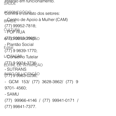
estarão em funcionamento. 
SAÚDE
AGRONEGÓCIO
Confira o contato dos setores: 
- Centro de Apoio à Mulher (CAM) 
BRASIL
(77) 99952-7818; 
CULTURA
- POP RUA 
(77) 99988-3988; 
AVISO DE LICITAÇÃO
- Plantão Social 
Edital
(77) 9 9839-1770; 
LICITAÇÃO
- Conselho Tutelar 
(77) 9 9924-3736; 
EDITAL DE INTIMAÇÃO
- SUTRANS
AVISO DE LICITAÇÃO
(77) 9 9963-0238; 
- GCM 153/ (77) 3628-3862/ (77) 9 
9701- 4560; 
- SAMU
(77) 99966-4146 / (77) 99941-0171 / 
(77) 99841-7377.