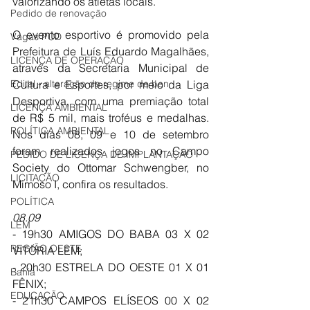
valorizando os atletas locais. 
Pedido de renovação
O evento esportivo é promovido pela 
Vagas PCD
Prefeitura de Luís Eduardo Magalhães, 
LICENÇA DE OPERAÇÃO
através da Secretaria Municipal de 
Cultura e Esportes, por meio da Liga 
Edital - alteração de regime de ben
Desportiva, com uma premiação total 
LICENÇA AMBIENTAL
de R$ 5 mil, mais troféus e medalhas. 
POLÍTICA AMBIENTAL
Nos dias 08, 09 e 10 de setembro 
foram realizados jogos no Campo 
PEDIDO DE LICENÇA DE IMPLANTAÇÃO
Society do Ottomar Schwengber, no 
LICITAÇÃO
Mimoso I, confira os resultados. 
POLÍTICA
08.09
LEM
- 19h30 AMIGOS DO BABA 03 X 02 
REGIÃO OESTE
VITÓRIA LEM; 
- 20h30 ESTRELA DO OESTE 01 X 01 
Bahia
FÊNIX; 
EDUCAÇÃO
- 21h30 CAMPOS ELÍSEOS 00 X 02 