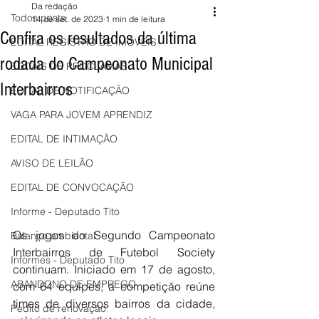
Da redação
Todos posts
14 de set. de 2023
1 min de leitura
Confira os resultados da última
EDITAL REGISTRO DE IMÓVEIS
rodada do Campeonato Municipal
EDITAIS DE PROCLAMAS
Interbairros
EDITAL DE NOTIFICAÇÃO
VAGA PARA JOVEM APRENDIZ
EDITAL DE INTIMAÇÃO
AVISO DE LEILÃO
EDITAL DE CONVOCAÇÃO
Informe - Deputado Tito
Os jogos do Segundo Campeonato 
Balanço ambiental
Interbairros de Futebol Society 
Informes - Deputado Tito
continuam. Iniciado em 17 de agosto, 
ABANDONO DE EMPREGO
com 64 equipes, a competição reúne 
times de diversos bairros da cidade, 
Pedito de renovação