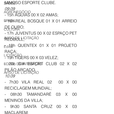
MIMOSO ESPORTE CLUBE. 
SAÚDE
09.09
AGRONEGÓCIO
- 15h ÁGUIAS 00 X 02 AMAS; 
- 16h REAL BOSQUE 01 X 01 ARREIO 
BRASIL
DE OURO; 
CULTURA
- 17h JUVENTUS 00 X 02 ESPAÇO PET 
AVISO DE LICITAÇÃO
REDBULL; 
- 18h QUENTEX 01 X 01 PROJETO 
Edital
RAÇA; 
LICITAÇÃO
- 19h TIGERS 00 X 03 VELEZ; 
- 20h GW ESPORT CLUB 02 X 02 
EDITAL DE INTIMAÇÃO
PILÃO ARCADO. 
AVISO DE LICITAÇÃO
10.09
- 7h30 VILA REAL 02  00 X 00 
RECICLAGEM MUNDIAL;  
- 08h30 TAMANDARÉ 03 X 00 
MENINOS DA VILLA; 
- 9h30 SANTA CRUZ 00 X 03 
MACLAREM; 