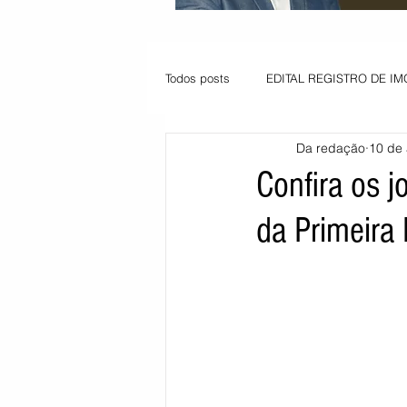
Todos posts
EDITAL REGISTRO DE IM
Da redação
10 de 
VAGA PARA JOVEM APRENDIZ
Confira os 
da Primeira 
Informe - Deputado Tito
Balanço
Pedido de renovação
Vagas PC
POLÍTICA AMBIENTAL
PEDIDO