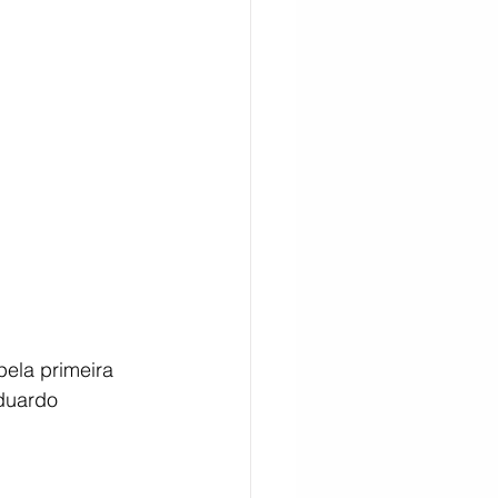
CITAÇÃO
pela primeira 
duardo 