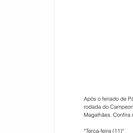
Bahia
EDUCAÇÃO
SAÚD
Após o feriado de Pás
rodada do Campeonat
Magalhães. Confira o
*Terça-feira (11)*