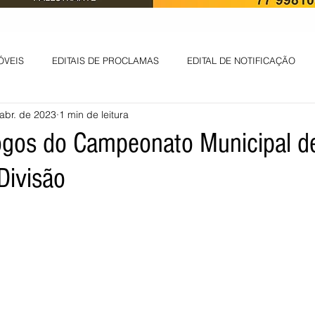
ÓVEIS
EDITAIS DE PROCLAMAS
EDITAL DE NOTIFICAÇÃO
abr. de 2023
1 min de leitura
EDITAL DE INTIMAÇÃO
AVISO DE LEILÃO
EDITAL DE CONV
jogos do Campeonato Municipal d
Divisão
 ambiental
Informes - Deputado Tito
ABANDONO DE EMPREGO
D
LICENÇA DE OPERAÇÃO
Edital - alteração de regime de ben
 DE LICENÇA DE IMPLANTAÇÃO
LICITAÇÃO
POLÍTICA
L