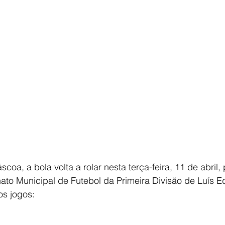
E
AGRONEGÓCIO
BRASIL
CULTURA
AVISO DE LI
coa, a bola volta a rolar nesta terça-feira, 11 de abril, 
o Municipal de Futebol da Primeira Divisão de Luís E
s jogos: 