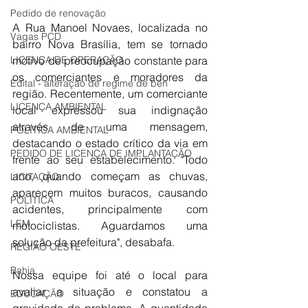
Pedido de renovação
A Rua Manoel Novaes, localizada no 
Vagas PCD
bairro Nova Brasília, tem se tornado 
LICENÇA DE OPERAÇÃO
motivo de preocupação constante para 
os comerciantes e moradores da 
Edital - alteração de regime de ben
região. Recentemente, um comerciante 
LICENÇA AMBIENTAL
local expressou sua indignação 
através de uma mensagem, 
POLÍTICA AMBIENTAL
destacando o estado crítico da via em 
PEDIDO DE LICENÇA DE IMPLANTAÇÃO
frente ao seu estabelecimento. "Todo 
ano, quando começam as chuvas, 
LICITAÇÃO
aparecem muitos buracos, causando 
POLÍTICA
acidentes, principalmente com 
LEM
motociclistas. Aguardamos uma 
solução da prefeitura", desabafa.
REGIÃO OESTE
Bahia
Nossa equipe foi até o local para 
avaliar a situação e constatou a 
EDUCAÇÃO