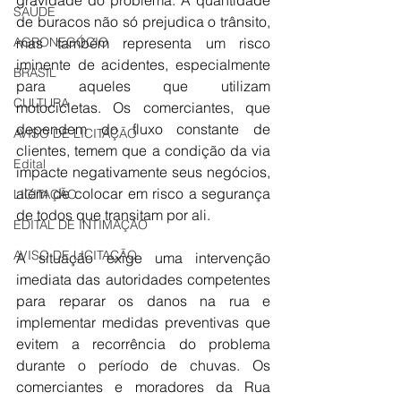
gravidade do problema. A quantidade 
SAÚDE
de buracos não só prejudica o trânsito, 
AGRONEGÓCIO
mas também representa um risco 
iminente de acidentes, especialmente 
BRASIL
para aqueles que utilizam 
CULTURA
motocicletas. Os comerciantes, que 
dependem do fluxo constante de 
AVISO DE LICITAÇÃO
clientes, temem que a condição da via 
Edital
impacte negativamente seus negócios, 
além de colocar em risco a segurança 
LICITAÇÃO
de todos que transitam por ali.
EDITAL DE INTIMAÇÃO
AVISO DE LICITAÇÃO
A situação exige uma intervenção 
imediata das autoridades competentes 
para reparar os danos na rua e 
implementar medidas preventivas que 
evitem a recorrência do problema 
durante o período de chuvas. Os 
comerciantes e moradores da Rua 