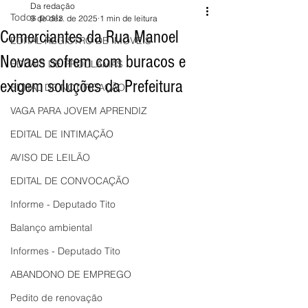
Da redação
Todos posts
9 de dez. de 2025
1 min de leitura
Comerciantes da Rua Manoel
EDITAL REGISTRO DE IMÓVEIS
Novaes sofrem com buracos e
EDITAIS DE PROCLAMAS
exigem soluções da Prefeitura
EDITAL DE NOTIFICAÇÃO
VAGA PARA JOVEM APRENDIZ
EDITAL DE INTIMAÇÃO
AVISO DE LEILÃO
EDITAL DE CONVOCAÇÃO
Informe - Deputado Tito
Balanço ambiental
Informes - Deputado Tito
ABANDONO DE EMPREGO
Pedito de renovação