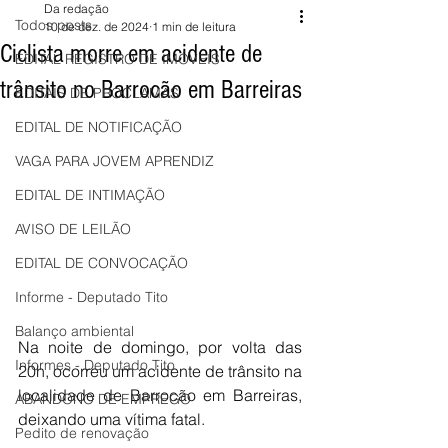
Da redação
Todos posts
10 de dez. de 2024
1 min de leitura
Ciclista morre em acidente de
EDITAL REGISTRO DE IMÓVEIS
trânsito no Barrocão em Barreiras
EDITAIS DE PROCLAMAS
EDITAL DE NOTIFICAÇÃO
VAGA PARA JOVEM APRENDIZ
EDITAL DE INTIMAÇÃO
AVISO DE LEILÃO
EDITAL DE CONVOCAÇÃO
Informe - Deputado Tito
Balanço ambiental
Na noite de domingo, por volta das 
Informes - Deputado Tito
20h, ocorreu um acidente de trânsito na 
localidade de Barrocão em Barreiras, 
ABANDONO DE EMPREGO
deixando uma vítima fatal.
Pedito de renovação