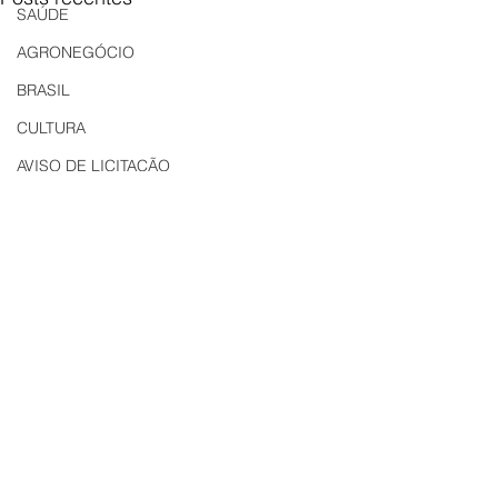
SAÚDE
AGRONEGÓCIO
BRASIL
CULTURA
AVISO DE LICITAÇÃO
Edital
LICITAÇÃO
EDITAL DE INTIMAÇÃO
AVISO DE LICITAÇÃO
Comentários
Carig Imobiliária