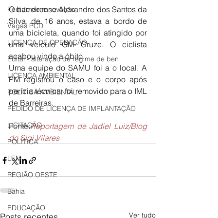
O barreirense Alexandre dos Santos da 
Pedido de renovação
Silva, de 16 anos, estava a bordo de 
Vagas PCD
uma bicicleta, quando foi atingido por 
LICENÇA DE OPERAÇÃO
uma veículo GM Cruze. O ciclista 
acabou vindo a óbito.
Edital - alteração de regime de ben
Uma equipe do SAMU foi a o local. A 
LICENÇA AMBIENTAL
PM registrou o caso e o corpo após 
perícia técnica, foi removido para o IML 
POLÍTICA AMBIENTAL
de Barreiras.
PEDIDO DE LICENÇA DE IMPLANTAÇÃO
LICITAÇÃO
Fonte:
Reportagem de Jadiel Luiz/Blog 
do Sigi Vilares
POLÍTICA
LEM
REGIÃO OESTE
Bahia
EDUCAÇÃO
Ver tudo
Posts recentes