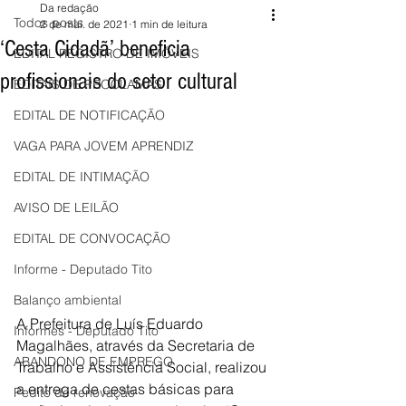
Da redação
Todos posts
2 de mai. de 2021
1 min de leitura
‘Cesta Cidadã’ beneficia
EDITAL REGISTRO DE IMÓVEIS
profissionais do setor cultural
EDITAIS DE PROCLAMAS
EDITAL DE NOTIFICAÇÃO
VAGA PARA JOVEM APRENDIZ
EDITAL DE INTIMAÇÃO
AVISO DE LEILÃO
EDITAL DE CONVOCAÇÃO
Informe - Deputado Tito
Balanço ambiental
A Prefeitura de Luís Eduardo 
Informes - Deputado Tito
Magalhães, através da Secretaria de 
ABANDONO DE EMPREGO
Trabalho e Assistência Social, realizou 
a entrega de cestas básicas para 
Pedito de renovação