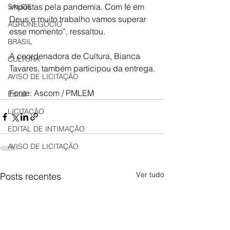
impostas pela pandemia. Com fé em 
SAÚDE
Deus e muito trabalho vamos superar 
AGRONEGÓCIO
esse momento”, ressaltou. 
BRASIL
A coordenadora de Cultura, Bianca 
CULTURA
Tavares, também participou da entrega.
AVISO DE LICITAÇÃO
Fonte: Ascom / PMLEM
Edital
LICITAÇÃO
EDITAL DE INTIMAÇÃO
AVISO DE LICITAÇÃO
Ver tudo
Posts recentes