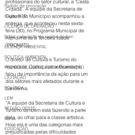
profissionais do setor cultural, a ‘Cesta 
Pedido de renovação
Cidadã’. A equipe da Secretaria de 
Cultura do Município acompanhou a 
Vagas PCD
entrega, que aconteceu nesta sexta-
LICENÇA DE OPERAÇÃO
feira (30), no Programa Municipal de 
Edital - alteração de regime de ben
Atendimento à Terceira Idade 
(PROMATI). 
LICENÇA AMBIENTAL
POLÍTICA AMBIENTAL
O diretor de Cultura e Turismo do 
município, Carlos Junior Gramacho 
PEDIDO DE LICENÇA DE IMPLANTAÇÃO
falou da importância da ação para um 
LICITAÇÃO
dos setores mais afetados durante a 
POLÍTICA
pandemia. 
LEM
“A equipe da Secretaria de Cultura e 
REGIÃO OESTE
Turismo também está fazendo a parte 
dela, ao olhar para a classe artística. 
Bahia
Hoje ela é uma das categorias mais 
EDUCAÇÃO
prejudicadas pelas dificuldades 