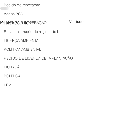
Pedido de renovação
Vagas PCD
Ver tudo
Posts recentes
LICENÇA DE OPERAÇÃO
Edital - alteração de regime de ben
LICENÇA AMBIENTAL
POLÍTICA AMBIENTAL
PEDIDO DE LICENÇA DE IMPLANTAÇÃO
LICITAÇÃO
POLÍTICA
LEM
REGIÃO OESTE
Bahia
EDUCAÇÃO