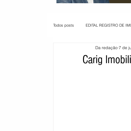
Todos posts
EDITAL REGISTRO DE IM
Da redação
7 de ju
VAGA PARA JOVEM APRENDIZ
Carig Imobili
Informe - Deputado Tito
Balanço
Pedido de renovação
Vagas PC
POLÍTICA AMBIENTAL
PEDIDO