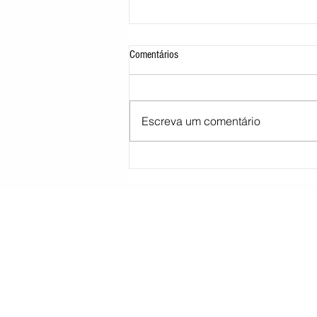
Comentários
Escreva um comentário
Moraes pede parecer da PGR sobre
proibição de visitas a Bolsonaro