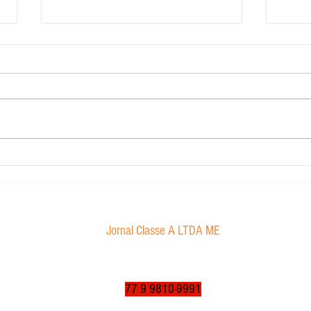
Carig 
Edital de convocação
Jornal Classe A LTDA ME
Av. Tancredo Neves, 1016 - Aroldo da Cruz
CEP: 47850-000 / Luís Eduardo Magalhães-BA
jornalclassea@yahoo.com.br
77 9 9810-9991