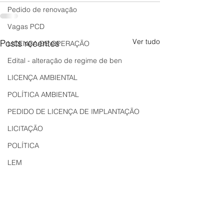
Pedido de renovação
Vagas PCD
Ver tudo
Posts recentes
LICENÇA DE OPERAÇÃO
Edital - alteração de regime de ben
LICENÇA AMBIENTAL
POLÍTICA AMBIENTAL
PEDIDO DE LICENÇA DE IMPLANTAÇÃO
LICITAÇÃO
POLÍTICA
LEM
REGIÃO OESTE
Bahia
EDUCAÇÃO