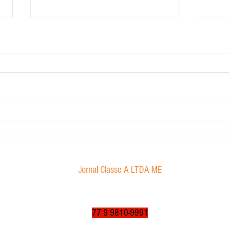
Carig 
Edital de convocação
Jornal Classe A LTDA ME
Av. Tancredo Neves, 1016 - Aroldo da Cruz
CEP: 47850-000 / Luís Eduardo Magalhães-BA
jornalclassea@yahoo.com.br
77 9 9810-9991