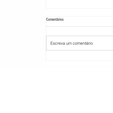
Comentários
Escreva um comentário
Moraes pede parecer da PGR sobre
proibição de visitas a Bolsonaro