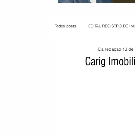
Todos posts
EDITAL REGISTRO DE IM
Da redação
13 de 
VAGA PARA JOVEM APRENDIZ
Carig Imobili
Informe - Deputado Tito
Balanço
Pedido de renovação
Vagas PC
POLÍTICA AMBIENTAL
PEDIDO