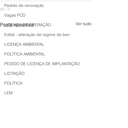
Pedido de renovação
Vagas PCD
Ver tudo
Posts recentes
LICENÇA DE OPERAÇÃO
Edital - alteração de regime de ben
LICENÇA AMBIENTAL
POLÍTICA AMBIENTAL
PEDIDO DE LICENÇA DE IMPLANTAÇÃO
LICITAÇÃO
POLÍTICA
LEM
REGIÃO OESTE
Bahia
EDUCAÇÃO