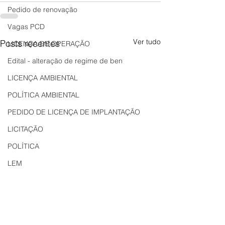
Pedido de renovação
Vagas PCD
Ver tudo
Posts recentes
LICENÇA DE OPERAÇÃO
Edital - alteração de regime de ben
LICENÇA AMBIENTAL
POLÍTICA AMBIENTAL
PEDIDO DE LICENÇA DE IMPLANTAÇÃO
LICITAÇÃO
POLÍTICA
LEM
REGIÃO OESTE
Bahia
EDUCAÇÃO