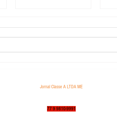
Carig 
Edital de convocação
Jornal Classe A LTDA ME
Av. Tancredo Neves, 1016 - Aroldo da Cruz
CEP: 47850-000 / Luís Eduardo Magalhães-BA
jornalclassea@yahoo.com.br
77 9 9810-9991