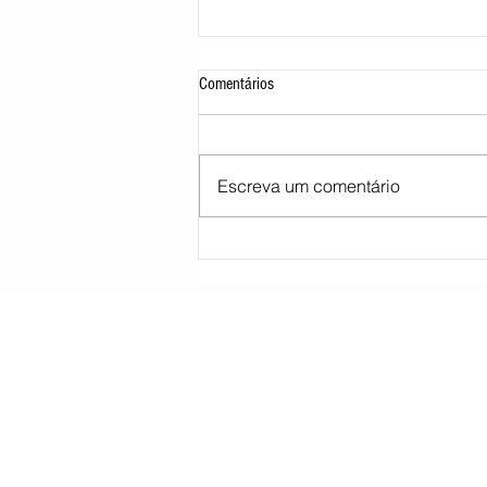
Comentários
Escreva um comentário
Moraes pede parecer da PGR sobre
proibição de visitas a Bolsonaro