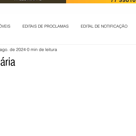
ÓVEIS
EDITAIS DE PROCLAMAS
EDITAL DE NOTIFICAÇÃO
 ago. de 2024
0 min de leitura
EDITAL DE INTIMAÇÃO
AVISO DE LEILÃO
EDITAL DE CONV
ária
 ambiental
Informes - Deputado Tito
ABANDONO DE EMPREGO
D
LICENÇA DE OPERAÇÃO
Edital - alteração de regime de ben
 DE LICENÇA DE IMPLANTAÇÃO
LICITAÇÃO
POLÍTICA
L