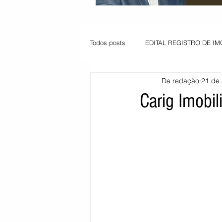
Todos posts
EDITAL REGISTRO DE IM
Da redação
21 de
VAGA PARA JOVEM APRENDIZ
Carig Imobili
Informe - Deputado Tito
Balanço
Pedido de renovação
Vagas PC
POLÍTICA AMBIENTAL
PEDIDO