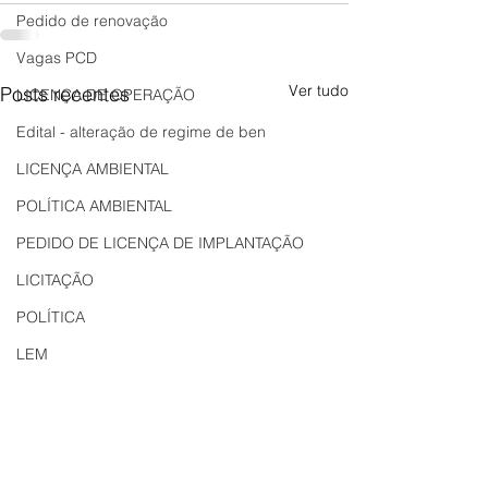
Pedido de renovação
Vagas PCD
Ver tudo
Posts recentes
LICENÇA DE OPERAÇÃO
Edital - alteração de regime de ben
LICENÇA AMBIENTAL
POLÍTICA AMBIENTAL
PEDIDO DE LICENÇA DE IMPLANTAÇÃO
LICITAÇÃO
POLÍTICA
LEM
REGIÃO OESTE
Bahia
EDUCAÇÃO