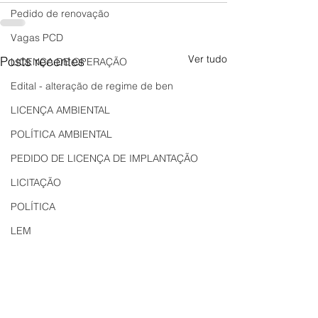
Pedido de renovação
Vagas PCD
Ver tudo
Posts recentes
LICENÇA DE OPERAÇÃO
Edital - alteração de regime de ben
LICENÇA AMBIENTAL
POLÍTICA AMBIENTAL
PEDIDO DE LICENÇA DE IMPLANTAÇÃO
LICITAÇÃO
POLÍTICA
LEM
REGIÃO OESTE
Bahia
EDUCAÇÃO