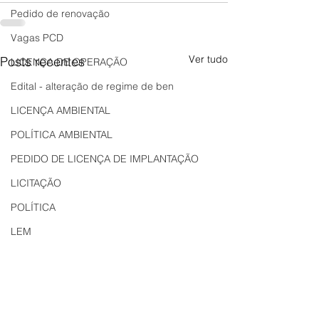
Pedido de renovação
Vagas PCD
Ver tudo
Posts recentes
LICENÇA DE OPERAÇÃO
Edital - alteração de regime de ben
LICENÇA AMBIENTAL
POLÍTICA AMBIENTAL
PEDIDO DE LICENÇA DE IMPLANTAÇÃO
LICITAÇÃO
POLÍTICA
LEM
REGIÃO OESTE
Bahia
EDUCAÇÃO