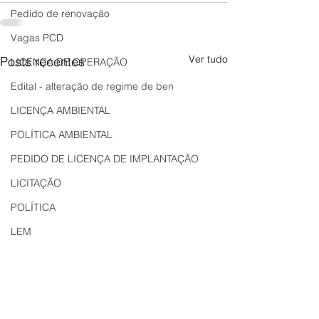
Pedido de renovação
Vagas PCD
Ver tudo
Posts recentes
LICENÇA DE OPERAÇÃO
Edital - alteração de regime de ben
LICENÇA AMBIENTAL
POLÍTICA AMBIENTAL
PEDIDO DE LICENÇA DE IMPLANTAÇÃO
LICITAÇÃO
POLÍTICA
LEM
REGIÃO OESTE
Bahia
EDUCAÇÃO