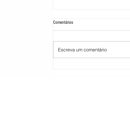
Comentários
Escreva um comentário
STJ decide tirar cargo de ministro
Marco Buzzi por acusações de assédio
sexual