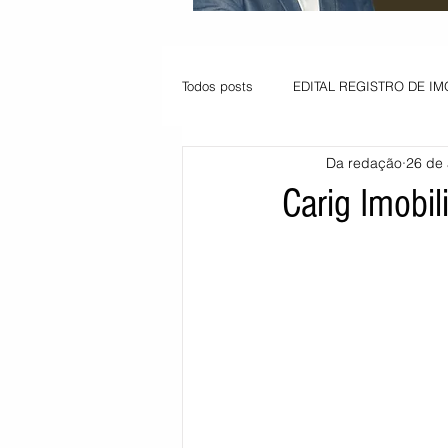
Todos posts
EDITAL REGISTRO DE IM
Da redação
26 de 
VAGA PARA JOVEM APRENDIZ
Carig Imobili
Informe - Deputado Tito
Balanço
Pedido de renovação
Vagas PC
POLÍTICA AMBIENTAL
PEDIDO