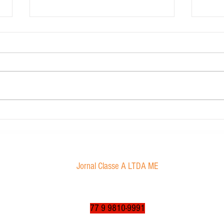
Contabilidade Dourado
Morae
proibi
Jornal Classe A LTDA ME
Av. Tancredo Neves, 1016 - Aroldo da Cruz
CEP: 47850-000 / Luís Eduardo Magalhães-BA
jornalclassea@yahoo.com.br
77 9 9810-9991