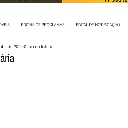
ÓVEIS
EDITAIS DE PROCLAMAS
EDITAL DE NOTIFICAÇÃO
abr. de 2024
0 min de leitura
EDITAL DE INTIMAÇÃO
AVISO DE LEILÃO
EDITAL DE CONV
ária
 ambiental
Informes - Deputado Tito
ABANDONO DE EMPREGO
D
LICENÇA DE OPERAÇÃO
Edital - alteração de regime de ben
 DE LICENÇA DE IMPLANTAÇÃO
LICITAÇÃO
POLÍTICA
L