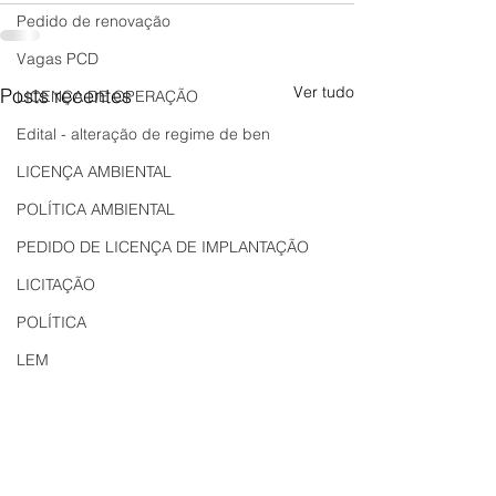
Pedido de renovação
Vagas PCD
Ver tudo
Posts recentes
LICENÇA DE OPERAÇÃO
Edital - alteração de regime de ben
LICENÇA AMBIENTAL
POLÍTICA AMBIENTAL
PEDIDO DE LICENÇA DE IMPLANTAÇÃO
LICITAÇÃO
POLÍTICA
LEM
REGIÃO OESTE
Bahia
EDUCAÇÃO