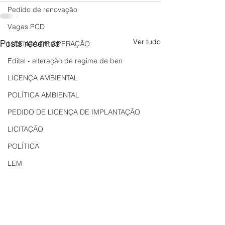
Pedido de renovação
Vagas PCD
Ver tudo
Posts recentes
LICENÇA DE OPERAÇÃO
Edital - alteração de regime de ben
LICENÇA AMBIENTAL
POLÍTICA AMBIENTAL
PEDIDO DE LICENÇA DE IMPLANTAÇÃO
LICITAÇÃO
POLÍTICA
LEM
REGIÃO OESTE
Bahia
EDUCAÇÃO