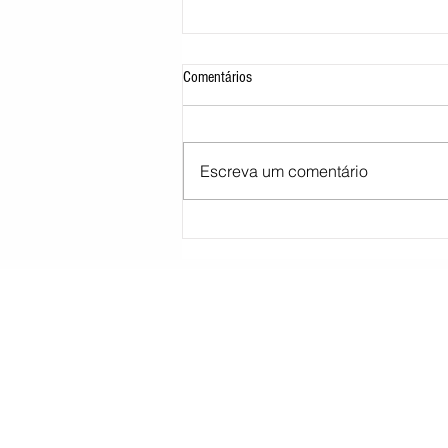
Comentários
Escreva um comentário
STJ decide tirar cargo de ministro
Marco Buzzi por acusações de assédio
sexual