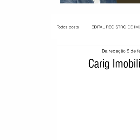
Todos posts
EDITAL REGISTRO DE IM
Da redação
5 de f
VAGA PARA JOVEM APRENDIZ
Carig Imobili
Informe - Deputado Tito
Balanço
Pedido de renovação
Vagas PC
POLÍTICA AMBIENTAL
PEDIDO