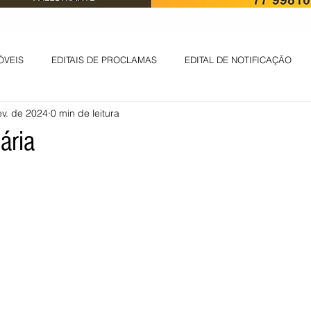
ÓVEIS
EDITAIS DE PROCLAMAS
EDITAL DE NOTIFICAÇÃO
ev. de 2024
0 min de leitura
EDITAL DE INTIMAÇÃO
AVISO DE LEILÃO
EDITAL DE CONV
ária
 ambiental
Informes - Deputado Tito
ABANDONO DE EMPREGO
D
LICENÇA DE OPERAÇÃO
Edital - alteração de regime de ben
 DE LICENÇA DE IMPLANTAÇÃO
LICITAÇÃO
POLÍTICA
L