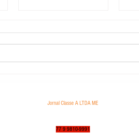
Contabilidade Dourado
Morae
proibi
Jornal Classe A LTDA ME
Av. Tancredo Neves, 1016 - Aroldo da Cruz
CEP: 47850-000 / Luís Eduardo Magalhães-BA
jornalclassea@yahoo.com.br
77 9 9810-9991