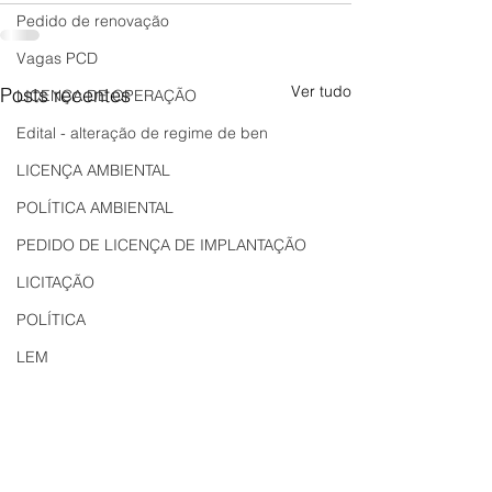
Pedido de renovação
Vagas PCD
Ver tudo
Posts recentes
LICENÇA DE OPERAÇÃO
Edital - alteração de regime de ben
LICENÇA AMBIENTAL
POLÍTICA AMBIENTAL
PEDIDO DE LICENÇA DE IMPLANTAÇÃO
LICITAÇÃO
POLÍTICA
LEM
REGIÃO OESTE
Bahia
EDUCAÇÃO