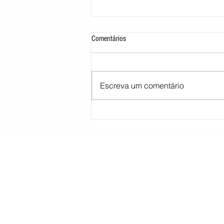
Comentários
Escreva um comentário
STJ decide tirar cargo de ministro
Marco Buzzi por acusações de assédio
sexual