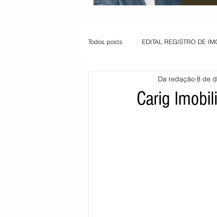
Todos posts
EDITAL REGISTRO DE IM
Da redação
8 de d
VAGA PARA JOVEM APRENDIZ
Carig Imobili
Informe - Deputado Tito
Balanço
Pedido de renovação
Vagas PC
POLÍTICA AMBIENTAL
PEDIDO