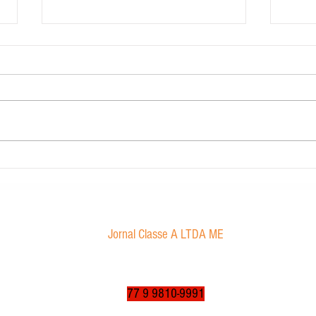
Contabilidade Dourado
Morae
proibi
Jornal Classe A LTDA ME
Av. Tancredo Neves, 1016 - Aroldo da Cruz
CEP: 47850-000 / Luís Eduardo Magalhães-BA
jornalclassea@yahoo.com.br
77 9 9810-9991