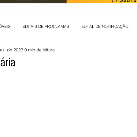
ÓVEIS
EDITAIS DE PROCLAMAS
EDITAL DE NOTIFICAÇÃO
ez. de 2023
0 min de leitura
EDITAL DE INTIMAÇÃO
AVISO DE LEILÃO
EDITAL DE CONV
ária
 ambiental
Informes - Deputado Tito
ABANDONO DE EMPREGO
D
LICENÇA DE OPERAÇÃO
Edital - alteração de regime de ben
 DE LICENÇA DE IMPLANTAÇÃO
LICITAÇÃO
POLÍTICA
L