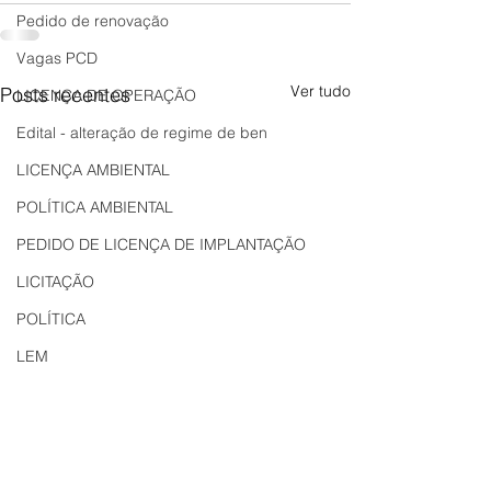
Pedido de renovação
Vagas PCD
Ver tudo
Posts recentes
LICENÇA DE OPERAÇÃO
Edital - alteração de regime de ben
LICENÇA AMBIENTAL
POLÍTICA AMBIENTAL
PEDIDO DE LICENÇA DE IMPLANTAÇÃO
LICITAÇÃO
POLÍTICA
LEM
REGIÃO OESTE
Bahia
EDUCAÇÃO