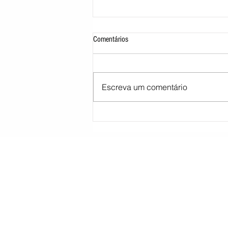
Comentários
Escreva um comentário
Moraes pede parecer da PGR sobre
proibição de visitas a Bolsonaro