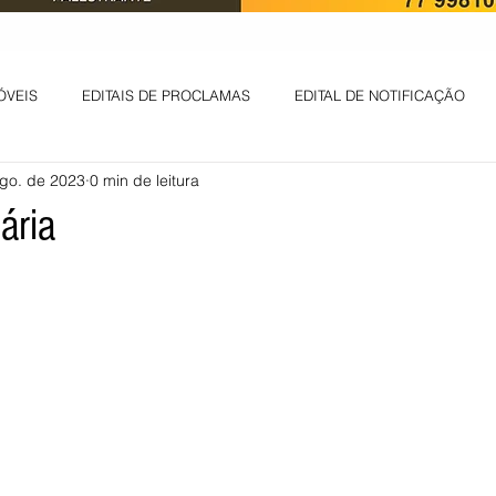
ÓVEIS
EDITAIS DE PROCLAMAS
EDITAL DE NOTIFICAÇÃO
go. de 2023
0 min de leitura
EDITAL DE INTIMAÇÃO
AVISO DE LEILÃO
EDITAL DE CONV
ária
 ambiental
Informes - Deputado Tito
ABANDONO DE EMPREGO
D
LICENÇA DE OPERAÇÃO
Edital - alteração de regime de ben
 DE LICENÇA DE IMPLANTAÇÃO
LICITAÇÃO
POLÍTICA
L