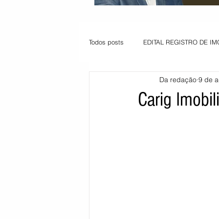
Todos posts
EDITAL REGISTRO DE IM
Da redação
9 de a
VAGA PARA JOVEM APRENDIZ
Carig Imobili
Informe - Deputado Tito
Balanço
Pedido de renovação
Vagas PC
POLÍTICA AMBIENTAL
PEDIDO