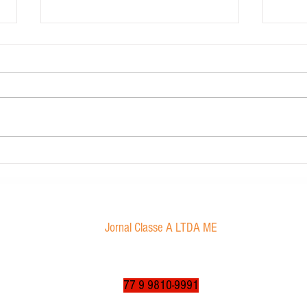
Carig 
Edital de convocação
Jornal Classe A LTDA ME
Av. Tancredo Neves, 1016 - Aroldo da Cruz
CEP: 47850-000 / Luís Eduardo Magalhães-BA
jornalclassea@yahoo.com.br
77 9 9810-9991