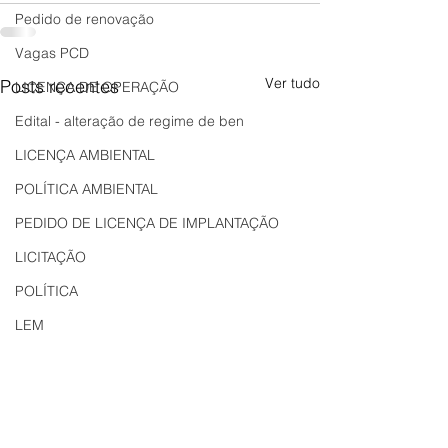
Pedido de renovação
Vagas PCD
Ver tudo
Posts recentes
LICENÇA DE OPERAÇÃO
Edital - alteração de regime de ben
LICENÇA AMBIENTAL
POLÍTICA AMBIENTAL
PEDIDO DE LICENÇA DE IMPLANTAÇÃO
LICITAÇÃO
POLÍTICA
LEM
REGIÃO OESTE
Bahia
EDUCAÇÃO