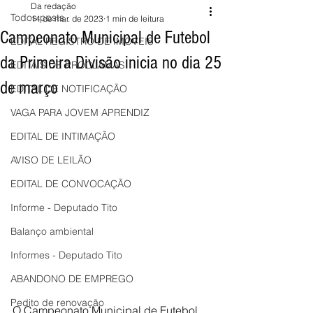
Da redação
Todos posts
14 de mar. de 2023
1 min de leitura
Campeonato Municipal de Futebol
EDITAL REGISTRO DE IMÓVEIS
da Primeira Divisão inicia no dia 25
EDITAIS DE PROCLAMAS
de março
EDITAL DE NOTIFICAÇÃO
VAGA PARA JOVEM APRENDIZ
EDITAL DE INTIMAÇÃO
AVISO DE LEILÃO
EDITAL DE CONVOCAÇÃO
Informe - Deputado Tito
Balanço ambiental
Informes - Deputado Tito
ABANDONO DE EMPREGO
Pedito de renovação
O Campeonato Municipal de Futebol 