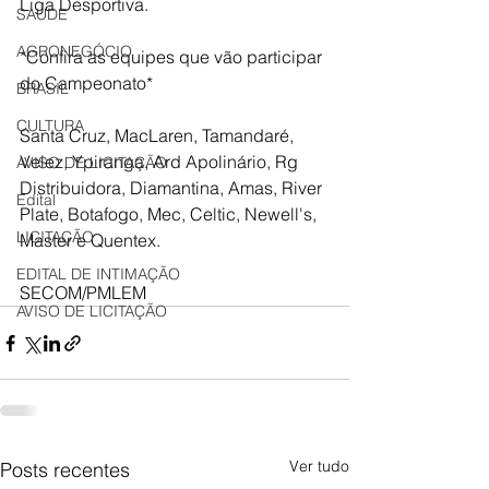
Liga Desportiva. 
SAÚDE
AGRONEGÓCIO
*Confira as equipes que vão participar 
do Campeonato*
BRASIL
CULTURA
Santa Cruz, MacLaren, Tamandaré, 
Velez, Ypiranga, Ard Apolinário, Rg 
AVISO DE LICITAÇÃO
Distribuidora, Diamantina, Amas, River 
Edital
Plate, Botafogo, Mec, Celtic, Newell's, 
LICITAÇÃO
Master e Quentex.
EDITAL DE INTIMAÇÃO
SECOM/PMLEM
AVISO DE LICITAÇÃO
Ver tudo
Posts recentes