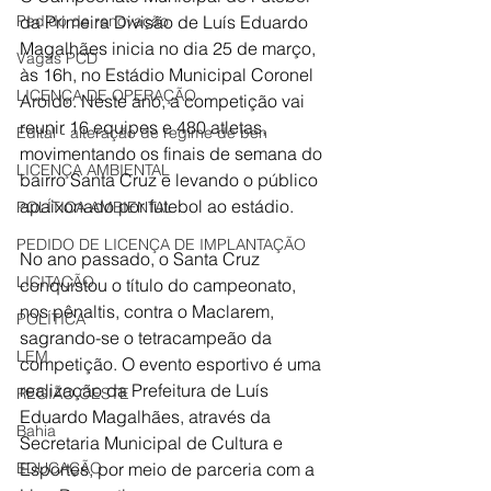
Pedido de renovação
da Primeira Divisão de Luís Eduardo 
Magalhães inicia no dia 25 de março, 
Vagas PCD
às 16h, no Estádio Municipal Coronel 
LICENÇA DE OPERAÇÃO
Aroldo. Neste ano, a competição vai 
reunir 16 equipes e 480 atletas, 
Edital - alteração de regime de ben
movimentando os finais de semana do 
LICENÇA AMBIENTAL
bairro Santa Cruz e levando o público 
apaixonado por futebol ao estádio. 
POLÍTICA AMBIENTAL
PEDIDO DE LICENÇA DE IMPLANTAÇÃO
No ano passado, o Santa Cruz 
LICITAÇÃO
conquistou o título do campeonato, 
nos pênaltis, contra o Maclarem, 
POLÍTICA
sagrando-se o tetracampeão da 
LEM
competição. O evento esportivo é uma 
realização da Prefeitura de Luís 
REGIÃO OESTE
Eduardo Magalhães, através da 
Bahia
Secretaria Municipal de Cultura e 
EDUCAÇÃO
Esportes, por meio de parceria com a 