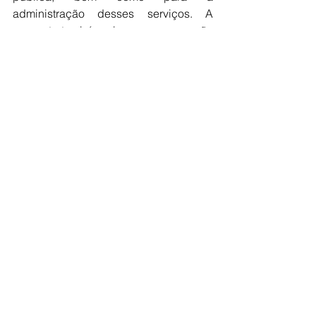
administração desses serviços. A 
proposta também abrange a expansão 
e melhoria de sistemas de 
monitoramento voltados para a 
segurança e preservação de 
logradouros públicos, além de outras 
atividades correlatas.
Da redação / Classe A
Ver tudo
Posts recentes