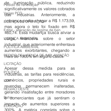
de iluminação pública, reduzindo 
Pedido de renovação
significativamente os valores cobrados 
Vagas PCD
das indústrias. Anteriormente, a 
cobrança podia chegar a R$ 1.173,59, 
LICENÇA DE OPERAÇÃO
mas agora o teto foi fixado em R$ 
Edital - alteração de regime de ben
460,74. Essa mudança busca aliviar a 
carga financeira sobre o setor 
LICENÇA AMBIENTAL
industrial, que anteriormente enfrentava 
POLÍTICA AMBIENTAL
aumentos exorbitantes, chegando a 
PEDIDO DE LICENÇA DE IMPLANTAÇÃO
mais de 1900% em alguns casos.
LICITAÇÃO
Apesar dessa medida para as 
POLÍTICA
indústrias, as tarifas para residências, 
comércios, propriedades rurais e 
LEM
revendas permanecem inalteradas, 
REGIÃO OESTE
gerando insatisfação entre moradores 
Bahia
e comerciantes que já sentiram o 
impacto de aumentos superiores a 
EDUCAÇÃO
300%. A matéria completa sobre o 