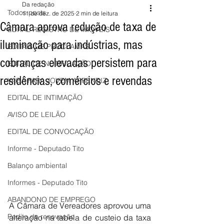
Da redação
Todos posts
11 de dez. de 2025
2 min de leitura
Câmara aprova redução de taxa de
EDITAL REGISTRO DE IMÓVEIS
iluminação para indústrias, mas
EDITAIS DE PROCLAMAS
cobranças elevadas persistem para
EDITAL DE NOTIFICAÇÃO
residências, comércios e revendas
VAGA PARA JOVEM APRENDIZ
EDITAL DE INTIMAÇÃO
AVISO DE LEILÃO
EDITAL DE CONVOCAÇÃO
Informe - Deputado Tito
Balanço ambiental
Informes - Deputado Tito
ABANDONO DE EMPREGO
A Câmara de Vereadores aprovou uma 
Pedito de renovação
alteração na tabela de custeio da taxa 