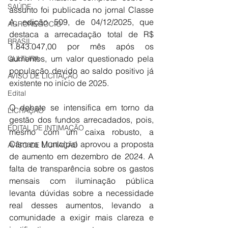
SAÚDE
assunto foi publicada no jornal Classe 
A, edição 509, de 04/12/2025, que 
AGRONEGÓCIO
destaca a arrecadação total de R$ 
BRASIL
1.843.047,00 por mês após os 
aumentos, um valor questionado pela 
CULTURA
população devido ao saldo positivo já 
AVISO DE LICITAÇÃO
existente no início de 2025.
Edital
O debate se intensifica em torno da 
LICITAÇÃO
gestão dos fundos arrecadados, pois, 
EDITAL DE INTIMAÇÃO
mesmo com um caixa robusto, a 
Câmara Municipal aprovou a proposta 
AVISO DE LICITAÇÃO
de aumento em dezembro de 2024. A 
falta de transparência sobre os gastos 
mensais com iluminação pública 
levanta dúvidas sobre a necessidade 
real desses aumentos, levando a 
comunidade a exigir mais clareza e 